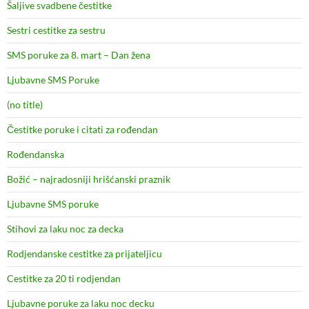
Šaljive svadbene čestitke
Sestri cestitke za sestru
SMS poruke za 8. mart – Dan žena
Ljubavne SMS Poruke
(no title)
Čestitke poruke i citati za rođendan
Rođendanska
Božić – najradosniji hrišćanski praznik
Ljubavne SMS poruke
Stihovi za laku noc za decka
Rodjendanske cestitke za prijateljicu
Cestitke za 20 ti rodjendan
Ljubavne poruke za laku noc decku