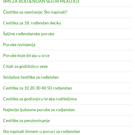
SMS ZA RODJENDAN SESTRI MLADJOJ
Čestitke za vjenčanje: Što napisati?
Cestitka za 18. rođendan decku
Šaljive rođendanske poruke
Poruke izvinjenja
Poruke koje diraju u srce
Citati za godišnjicu veze
Smiješne čestitke za rođendan
Cestitke za 10 20 30 40 50 rodjendan
Cestitke za godisnjicu braka roditeljima
Najbolje ljubavne poruke za rodjendan
Cestitke za penzionisanje
Sta napisati bivsem u poruci za rodjendan