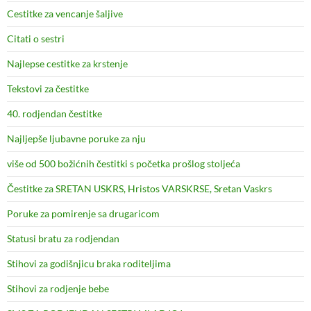
Cestitke za vencanje šaljive
Citati o sestri
Najlepse cestitke za krstenje
Tekstovi za čestitke
40. rodjendan čestitke
Najljepše ljubavne poruke za nju
više od 500 božićnih čestitki s početka prošlog stoljeća
Čestitke za SRETAN USKRS, Hristos VARSKRSE, Sretan Vaskrs
Poruke za pomirenje sa drugaricom
Statusi bratu za rodjendan
Stihovi za godišnjicu braka roditeljima
Stihovi za rodjenje bebe