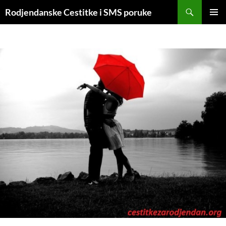
Skip
Search
Rodjendanske Cestitke i SMS poruke
to
PRIMAR
content
MENU