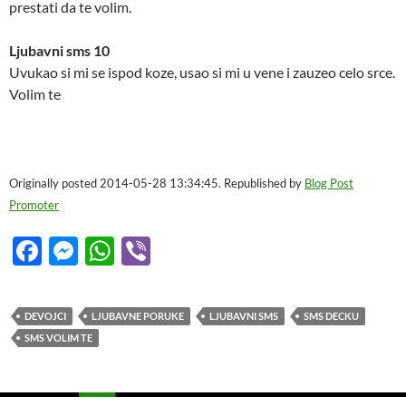
prestati da te volim.
Ljubavni sms 10
Uvukao si mi se ispod koze, usao si mi u vene i zauzeo celo srce.
Volim te
Originally posted 2014-05-28 13:34:45. Republished by
Blog Post
Promoter
F
M
W
Vi
ac
es
h
b
e
se
at
er
DEVOJCI
LJUBAVNE PORUKE
LJUBAVNI SMS
SMS DECKU
b
n
s
SMS VOLIM TE
o
g
A
o
er
p