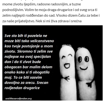
mome zivotu ljepšim, radosne radosnijim, a tuzne
podnošljivim. Volim te moja draga drugarice i od sveg srca ti
zelim najljepši rodđendan do sad. Visoko dizem čašu za tebe i
za naše prijateljstvo. Nek si mi živa zdrava i srećna