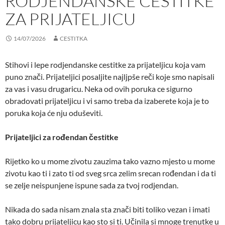
RODJENDANSKE CESTITKE
ZA PRIJATELJICU
14/07/2026
CESTITKA
Stihovi i lepe rodjendanske cestitke za prijateljicu koja vam
puno znači. Prijateljici posaljite najljpše reči koje smo napisali
za vas i vasu drugaricu. Neka od ovih poruka ce sigurno
obradovati prijateljicu i vi samo treba da izaberete koja je to
poruka koja će nju oduševiti.
Prijateljici za rođendan čestitke
Rijetko ko u mome zivotu zauzima tako vazno mjesto u mome
zivotu kao ti i zato ti od sveg srca zelim srecan rođendan i da ti
se zelje neispunjene ispune sada za tvoj rodjendan.
Nikada do sada nisam znala sta znači biti toliko vezan i imati
tako dobru prijateljicu kao sto si ti. Učinila si mnoge trenutke u