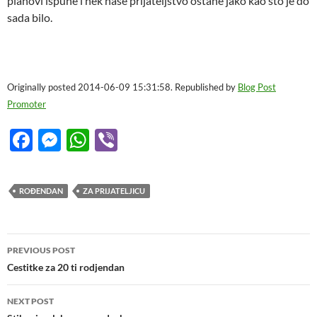
planovi ispune i nek nase prijateljstvo ostane jako kao što je do
sada bilo.
Originally posted 2014-06-09 15:31:58. Republished by
Blog Post
Promoter
F
M
W
Vi
ac
es
h
b
e
se
at
er
ROĐENDAN
ZA PRIJATELJICU
b
n
s
o
g
A
Post
o
er
p
PREVIOUS POST
navigation
Cestitke za 20 ti rodjendan
k
p
NEXT POST