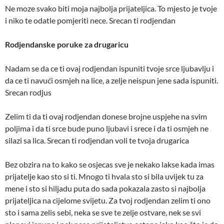
Ne moze svako biti moja najbolja prijateljica. To mjesto je tvoje
i niko te odatle pomjeriti nece. Srecan ti rodjendan
Rodjendanske poruke za drugaricu
Nadam se da ce ti ovaj rodjendan ispuniti tvoje srce ljubavlju i
da ce ti navući osmjeh na lice, a zelje neispun jene sada ispuniti.
Srecan rodjus
Zelim ti da ti ovaj rodjendan donese brojne uspjehe na svim
poljima i da ti srce bude puno ljubavi i srece i da ti osmjeh ne
silazi sa lica. Srecan ti rodjendan voli te tvoja drugarica
Bez obzira na to kako se osjecas sve je nekako lakse kada imas
prijatelje kao sto si ti. Mnogo ti hvala sto si bila uvijek tu za
mene i sto si hiljadu puta do sada pokazala zasto si najbolja
prijateljica na cijelome svijetu. Za tvoj rodjendan zelim ti ono
sto i sama zelis sebi, neka se sve te zelje ostvare, nek se svi