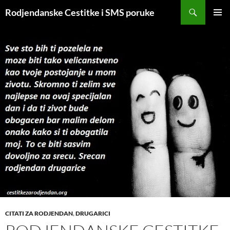
Skip
Search
Rodjendanske Cestitke i SMS poruke
to
PRIMAR
content
MENU
CITATI ZA RODJENDAN
,
DRUGARICI