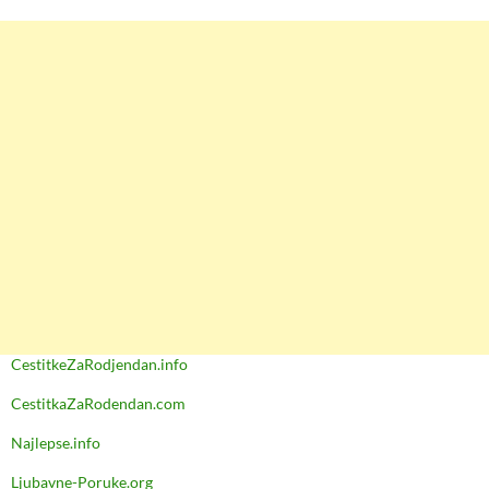
CestitkeZaRodjendan.info
CestitkaZaRodendan.com
Najlepse.info
Ljubavne-Poruke.org