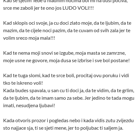
Kad se sjetim Tebe u hladnim nocima bol mi na dusi pociva,
srce me zaboli jer te ono jos LUDO VOLI!!!
Kad sklopis oci svoje, ja cu doci zlato moje, da te ljubim, da te
mazim, da te cijele noci pazim, da te cuvam od svih zala jer te
volim sreco moja mala!!!
Kad te nema moji snovi se izgube, moja masta se zamrzne,
moje usne ne govore, moja dusa se izbrise i sve bol postane!
Kad te tuga slomi, kad te srce boli, procitaj ovu poruku i vidi
tko te iskreno voli!
Kada budes spavala, u san cu ti doci ja, da te vidim, da te grlim,
da te ljubim, da te imam samo za sebe. Jer jedino te tada mogu
imati, nesudjena ljubavi!
Kada otvoris prozor i pogledas nebo i kada vidis zutu zvijezdu
sto najjace sja, ti se sjeti mene, jer to poljubac ti saljem ja.