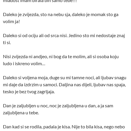
mladost imam birala bih samo tebe!!!
Daleko je zvijezda, sto na nebu sja, daleko je momak sto ga
volim ja!
Daleko si od ociju ali od srca nisi. Jedino sto mi nedostaje znaj
ti si.
Nisi zvijezda ni andjeo, ni bog da te molim, ali si osoba koju
ludo i iskreno volim…
Daleko si voljena moja, duge su mi tamne noci, ali ljubav snagu
mi daje da izdrzim u samoci. Daljina nas dijeli, ljubav nas spaja,
tesko je bez tvog zagrljaja.
Dan je zaljubljen u noc, noc je zaljubljena u dan, a ja sam
zaljubljena u tebe.
Dan kad si se rodila, padala je kisa. Nije to bila kisa, nego nebo