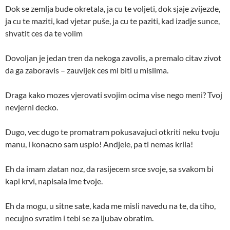
Dok se zemlja bude okretala, ja cu te voljeti, dok sjaje zvijezde,
ja cu te maziti, kad vjetar puše, ja cu te paziti, kad izadje sunce,
shvatit ces da te volim
Dovoljan je jedan tren da nekoga zavolis, a premalo citav zivot
da ga zaboravis – zauvijek ces mi biti u mislima.
Draga kako mozes vjerovati svojim ocima vise nego meni? Tvoj
nevjerni decko.
Dugo, vec dugo te promatram pokusavajuci otkriti neku tvoju
manu, i konacno sam uspio! Andjele, pa ti nemas krila!
Eh da imam zlatan noz, da rasijecem srce svoje, sa svakom bi
kapi krvi, napisala ime tvoje.
Eh da mogu, u sitne sate, kada me misli navedu na te, da tiho,
necujno svratim i tebi se za ljubav obratim.