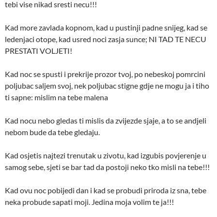
tebi vise nikad sresti necu!!!
Kad more zavlada kopnom, kad u pustinji padne snijeg, kad se
ledenjaci otope, kad usred noci zasja sunce; NI TAD TE NECU
PRESTATI VOLJETI!
Kad noc se spusti i prekrije prozor tvoj, po nebeskoj pomrcini
poljubac saljem svoj, nek poljubac stigne gdje ne mogu ja i tiho
ti sapne: mislim na tebe malena
Kad nocu nebo gledas ti mislis da zvijezde sjaje, a to se andjeli
nebom bude da tebe gledaju.
Kad osjetis najtezi trenutak u zivotu, kad izgubis povjerenje u
samog sebe, sjeti se bar tad da postoji neko tko misli na tebe!!!
Kad ovu noc pobijedi dan i kad se probudi priroda iz sna, tebe
neka probude sapati moji. Jedina moja volim te ja!!!