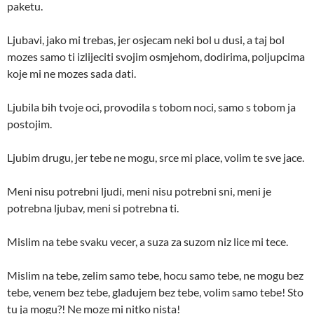
paketu.
Ljubavi, jako mi trebas, jer osjecam neki bol u dusi, a taj bol
mozes samo ti izlijeciti svojim osmjehom, dodirima, poljupcima
koje mi ne mozes sada dati.
Ljubila bih tvoje oci, provodila s tobom noci, samo s tobom ja
postojim.
Ljubim drugu, jer tebe ne mogu, srce mi place, volim te sve jace.
Meni nisu potrebni ljudi, meni nisu potrebni sni, meni je
potrebna ljubav, meni si potrebna ti.
Mislim na tebe svaku vecer, a suza za suzom niz lice mi tece.
Mislim na tebe, zelim samo tebe, hocu samo tebe, ne mogu bez
tebe, venem bez tebe, gladujem bez tebe, volim samo tebe! Sto
tu ja mogu?! Ne moze mi nitko nista!