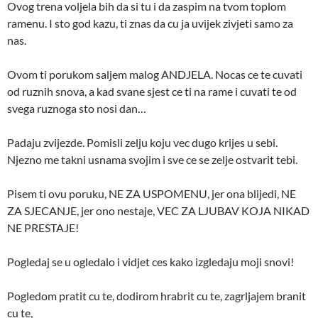
Ovog trena voljela bih da si tu i da zaspim na tvom toplom
ramenu. I sto god kazu, ti znas da cu ja uvijek zivjeti samo za
nas.
Ovom ti porukom saljem malog ANDJELA. Nocas ce te cuvati
od ruznih snova, a kad svane sjest ce ti na rame i cuvati te od
svega ruznoga sto nosi dan…
Padaju zvijezde. Pomisli zelju koju vec dugo krijes u sebi.
Njezno me takni usnama svojim i sve ce se zelje ostvarit tebi.
Pisem ti ovu poruku, NE ZA USPOMENU, jer ona blijedi, NE
ZA SJECANJE, jer ono nestaje, VEC ZA LJUBAV KOJA NIKAD
NE PRESTAJE!
Pogledaj se u ogledalo i vidjet ces kako izgledaju moji snovi!
Pogledom pratit cu te, dodirom hrabrit cu te, zagrljajem branit
cu te,