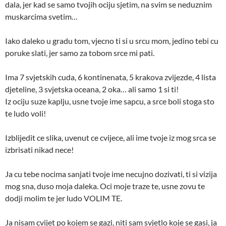
dala, jer kad se samo tvojih ociju sjetim, na svim se neduznim
muskarcima svetim…
Iako daleko u gradu tom, vjecno ti si u srcu mom, jedino tebi cu
poruke slati, jer samo za tobom srce mi pati.
Ima 7 svjetskih cuda, 6 kontinenata, 5 krakova zvijezde, 4 lista
djeteline, 3 svjetska oceana, 2 oka… ali samo 1 si ti!
Iz ociju suze kaplju, usne tvoje ime sapcu, a srce boli stoga sto
te ludo voli!
Izblijedit ce slika, uvenut ce cvijece, ali ime tvoje iz mog srca se
izbrisati nikad nece!
Ja cu tebe nocima sanjati tvoje ime necujno dozivati, ti si vizija
mog sna, duso moja daleka. Oci moje traze te, usne zovu te
dodji molim te jer ludo VOLIM TE.
Ja nisam cvijet po kojem se gazi, niti sam svjetlo koje se gasi, ja