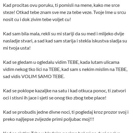
Kad procitas ovu poruku, ti pomisli na mene, kako me srce
steze! Otkad tebe znam sve me za tebe veze. Tvoje Ime u srcu
nosit cu i dok zivim tebe voljet cu!
Kad sam bila mala, rekli su mi stariji da su med i mlijeko dvije
nasladje stvari, a sad kad sam starija i stekla iskustva sladja su
mi tvoja usta!
Kad se gledam u ogledalu vidim TEBE, kada lutam ulicama
vidim nekog tko lici na TEBE, kad sam s nekim mislim na TEBE,
sad vidis VOLIM SAMO TEBE.
Kad se poklope kazaljke na satu i kad otkuca ponoc, ti zatvori
oci i stisni ih jace i sjeti se onog tko zbog tebe place!
Kad se probudis jedne divne noci, ti pogledaj kroz prozor svoj i
preko najljepse zvijezde primi poljubac moj!!!