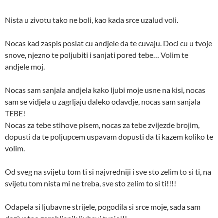
Nista u zivotu tako ne boli, kao kada srce uzalud voli.
Nocas kad zaspis poslat cu andjele da te cuvaju. Doci cu u tvoje
snove, njezno te poljubiti i sanjati pored tebe… Volim te
andjele moj.
Nocas sam sanjala andjela kako ljubi moje usne na kisi, nocas
sam se vidjela u zagrljaju daleko odavdje, nocas sam sanjala
TEBE!
Nocas za tebe stihove pisem, nocas za tebe zvijezde brojim,
dopusti da te poljupcem uspavam dopusti da ti kazem koliko te
volim.
Od sveg na svijetu tom ti si najvredniji i sve sto zelim to si ti, na
svijetu tom nista mi ne treba, sve sto zelim to si ti!!!!
Odapela si ljubavne strijele, pogodila si srce moje, sada sam