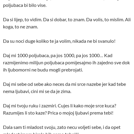
poljubaca bi bilo vise.
Da si lijep, to vidim. Da si dobar, to znam. Da volis, to mislim. Ali
koga, to ne znam.
Da su noci duge koliko te ja volim, nikada ne bi svanulo!
Daj mi 1000 poljubaca, pa jos 1000, pa jos 1000… Kad
razmijenimo milijun poljubaca pomijesajmo ih zajedno sve dok
ih ljubomorni ne budu mogli prebrojati.
Daj mi sebe od sebe ako neces da mi srce nazebe jer kad tebe
nema ljubavi, cini mi se da je zima.
Daj mi tvoju ruku i zazmiri. Cujes li kako moje srce kuca?
Razumijes li sto kaze? Prica o mojoj ljubavi prema tebi!
Dala sam ti mladost svoju, zato necu voljeti sebe, i da opet