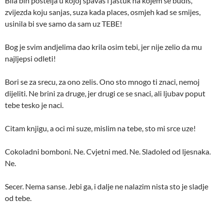
Bila bih postelja u kojoj spavas i jastuk na kojem se budis,
zvijezda koju sanjas, suza kada places, osmjeh kad se smijes,
usinila bi sve samo da sam uz TEBE!
Bog je svim andjelima dao krila osim tebi, jer nije zelio da mu
najljepsi odleti!
Bori se za srecu, za ono zelis. Ono sto mnogo ti znaci, nemoj
dijeliti. Ne brini za druge, jer drugi ce se snaci, ali ljubav poput
tebe tesko je naci.
Citam knjigu, a oci mi suze, mislim na tebe, sto mi srce uze!
Cokoladni bomboni. Ne. Cvjetni med. Ne. Sladoled od ljesnaka.
Ne.
Secer. Nema sanse. Jebi ga, i dalje ne nalazim nista sto je sladje
od tebe.