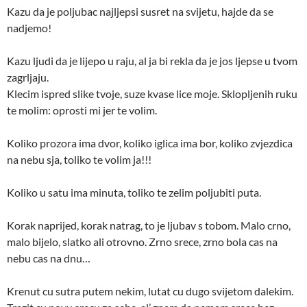
Kazu da je poljubac najljepsi susret na svijetu, hajde da se
nadjemo!
Kazu ljudi da je lijepo u raju, al ja bi rekla da je jos ljepse u tvom
zagrljaju.
Klecim ispred slike tvoje, suze kvase lice moje. Sklopljenih ruku
te molim: oprosti mi jer te volim.
Koliko prozora ima dvor, koliko iglica ima bor, koliko zvjezdica
na nebu sja, toliko te volim ja!!!
Koliko u satu ima minuta, toliko te zelim poljubiti puta.
Korak naprijed, korak natrag, to je ljubav s tobom. Malo crno,
malo bijelo, slatko ali otrovno. Zrno srece, zrno bola cas na
nebu cas na dnu…
Krenut cu sutra putem nekim, lutat cu dugo svijetom dalekim.