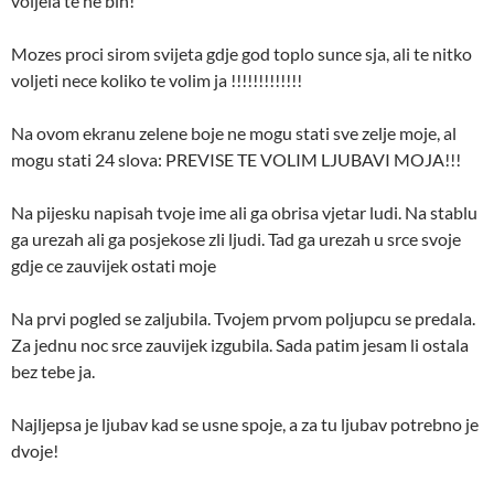
voljela te ne bih!
Mozes proci sirom svijeta gdje god toplo sunce sja, ali te nitko
voljeti nece koliko te volim ja !!!!!!!!!!!!!
Na ovom ekranu zelene boje ne mogu stati sve zelje moje, al
mogu stati 24 slova: PREVISE TE VOLIM LJUBAVI MOJA!!!
Na pijesku napisah tvoje ime ali ga obrisa vjetar ludi. Na stablu
ga urezah ali ga posjekose zli ljudi. Tad ga urezah u srce svoje
gdje ce zauvijek ostati moje
Na prvi pogled se zaljubila. Tvojem prvom poljupcu se predala.
Za jednu noc srce zauvijek izgubila. Sada patim jesam li ostala
bez tebe ja.
Najljepsa je ljubav kad se usne spoje, a za tu ljubav potrebno je
dvoje!