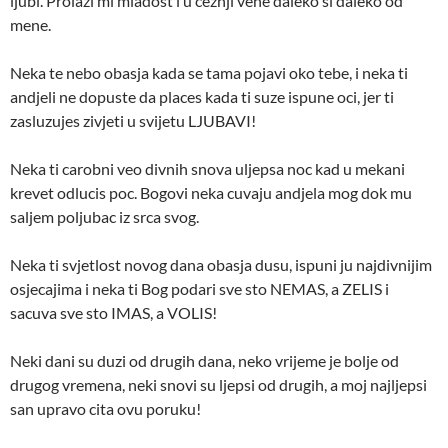
ljubi. Prolazi mi mladost i u ceznji vene daleko si daleko od
mene.
Neka te nebo obasja kada se tama pojavi oko tebe, i neka ti
andjeli ne dopuste da places kada ti suze ispune oci, jer ti
zasluzujes zivjeti u svijetu LJUBAVI!
Neka ti carobni veo divnih snova uljepsa noc kad u mekani
krevet odlucis poc. Bogovi neka cuvaju andjela mog dok mu
saljem poljubac iz srca svog.
Neka ti svjetlost novog dana obasja dusu, ispuni ju najdivnijim
osjecajima i neka ti Bog podari sve sto NEMAS, a ZELIS i
sacuva sve sto IMAS, a VOLIS!
Neki dani su duzi od drugih dana, neko vrijeme je bolje od
drugog vremena, neki snovi su ljepsi od drugih, a moj najljepsi
san upravo cita ovu poruku!