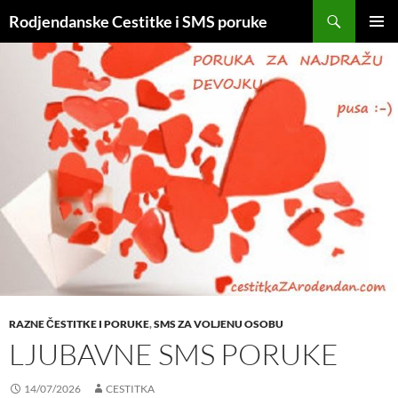
Skip
Search
Rodjendanske Cestitke i SMS poruke
to
PRIMAR
content
MENU
RAZNE ČESTITKE I PORUKE
,
SMS ZA VOLJENU OSOBU
LJUBAVNE SMS PORUKE
14/07/2026
CESTITKA