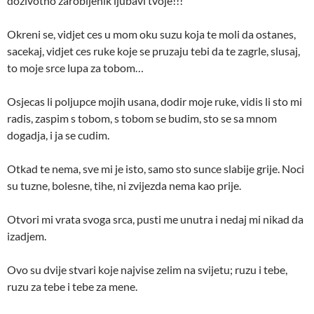
dozivotno zarobljenik ljubavi tvoje!!!
Okreni se, vidjet ces u mom oku suzu koja te moli da ostanes,
sacekaj, vidjet ces ruke koje se pruzaju tebi da te zagrle, slusaj,
to moje srce lupa za tobom…
Osjecas li poljupce mojih usana, dodir moje ruke, vidis li sto mi
radis, zaspim s tobom, s tobom se budim, sto se sa mnom
dogadja, i ja se cudim.
Otkad te nema, sve mi je isto, samo sto sunce slabije grije. Noci
su tuzne, bolesne, tihe, ni zvijezda nema kao prije.
Otvori mi vrata svoga srca, pusti me unutra i nedaj mi nikad da
izadjem.
Ovo su dvije stvari koje najvise zelim na svijetu; ruzu i tebe,
ruzu za tebe i tebe za mene.