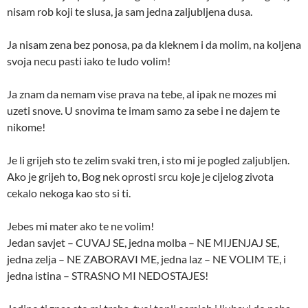
nisam rob koji te slusa, ja sam jedna zaljubljena dusa.
Ja nisam zena bez ponosa, pa da kleknem i da molim, na koljena
svoja necu pasti iako te ludo volim!
Ja znam da nemam vise prava na tebe, al ipak ne mozes mi
uzeti snove. U snovima te imam samo za sebe i ne dajem te
nikome!
Je li grijeh sto te zelim svaki tren, i sto mi je pogled zaljubljen.
Ako je grijeh to, Bog nek oprosti srcu koje je cijelog zivota
cekalo nekoga kao sto si ti.
Jebes mi mater ako te ne volim!
Jedan savjet – CUVAJ SE, jedna molba – NE MIJENJAJ SE,
jedna zelja – NE ZABORAVI ME, jedna laz – NE VOLIM TE, i
jedna istina – STRASNO MI NEDOSTAJES!