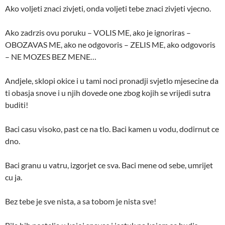
Ako voljeti znaci zivjeti, onda voljeti tebe znaci zivjeti vjecno.
Ako zadrzis ovu poruku – VOLIS ME, ako je ignoriras –
OBOZAVAS ME, ako ne odgovoris – ZELIS ME, ako odgovoris
– NE MOZES BEZ MENE…
Andjele, sklopi okice i u tami noci pronadji svjetlo mjesecine da
ti obasja snove i u njih dovede one zbog kojih se vrijedi sutra
buditi!
Baci casu visoko, past ce na tlo. Baci kamen u vodu, dodirnut ce
dno.
Baci granu u vatru, izgorjet ce sva. Baci mene od sebe, umrijet
cu ja.
Bez tebe je sve nista, a sa tobom je nista sve!