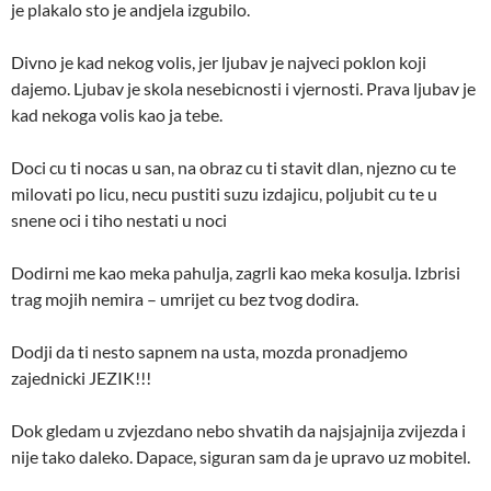
je plakalo sto je andjela izgubilo.
Divno je kad nekog volis, jer ljubav je najveci poklon koji
dajemo. Ljubav je skola nesebicnosti i vjernosti. Prava ljubav je
kad nekoga volis kao ja tebe.
Doci cu ti nocas u san, na obraz cu ti stavit dlan, njezno cu te
milovati po licu, necu pustiti suzu izdajicu, poljubit cu te u
snene oci i tiho nestati u noci
Dodirni me kao meka pahulja, zagrli kao meka kosulja. Izbrisi
trag mojih nemira – umrijet cu bez tvog dodira.
Dodji da ti nesto sapnem na usta, mozda pronadjemo
zajednicki JEZIK!!!
Dok gledam u zvjezdano nebo shvatih da najsjajnija zvijezda i
nije tako daleko. Dapace, siguran sam da je upravo uz mobitel.