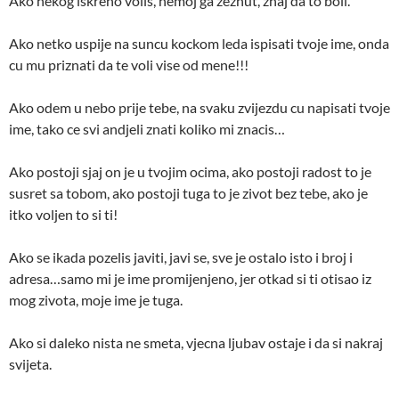
Ako nekog iskreno volis, nemoj ga zeznut, znaj da to boli.
Ako netko uspije na suncu kockom leda ispisati tvoje ime, onda
cu mu priznati da te voli vise od mene!!!
Ako odem u nebo prije tebe, na svaku zvijezdu cu napisati tvoje
ime, tako ce svi andjeli znati koliko mi znacis…
Ako postoji sjaj on je u tvojim ocima, ako postoji radost to je
susret sa tobom, ako postoji tuga to je zivot bez tebe, ako je
itko voljen to si ti!
Ako se ikada pozelis javiti, javi se, sve je ostalo isto i broj i
adresa…samo mi je ime promijenjeno, jer otkad si ti otisao iz
mog zivota, moje ime je tuga.
Ako si daleko nista ne smeta, vjecna ljubav ostaje i da si nakraj
svijeta.