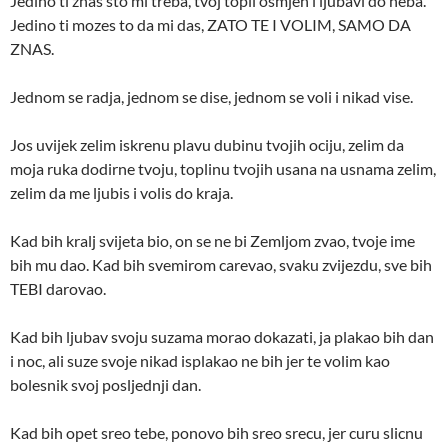
Jedino ti znas sto mi treba, tvoj topli osmjeh i ljubavi do neba.
Jedino ti mozes to da mi das, ZATO TE I VOLIM, SAMO DA
ZNAS.
Jednom se radja, jednom se dise, jednom se voli i nikad vise.
Jos uvijek zelim iskrenu plavu dubinu tvojih ociju, zelim da
moja ruka dodirne tvoju, toplinu tvojih usana na usnama zelim,
zelim da me ljubis i volis do kraja.
Kad bih kralj svijeta bio, on se ne bi Zemljom zvao, tvoje ime
bih mu dao. Kad bih svemirom carevao, svaku zvijezdu, sve bih
TEBI darovao.
Kad bih ljubav svoju suzama morao dokazati, ja plakao bih dan
i noc, ali suze svoje nikad isplakao ne bih jer te volim kao
bolesnik svoj posljednji dan.
Kad bih opet sreo tebe, ponovo bih sreo srecu, jer curu slicnu