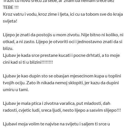
Trazit cu novu srecu za sebe, al’ znam da nemam srece bez
TEBE !!!
Kroz vatru i vodu, kroz zime i ljeta, ici cu sa tobom sve do kraja
svijeta!
Lijepo je znati da postojis u mom zivotu. Nije bitno ni koliko, ni
otkad, a ni zasto. Lijepo je otvoriti oci i jednostavno znati da si
blizu.
Ljubav je kada srce prestane kucati i pocne drhtati, a to moje
cini kad si ti u blizini!!!!!!!!
Ljubav je kao dupin sto se obasjan mjesecinom kupa u toplini
tvojih ociju. Zato ih nikada nemoj sklopiti, jer kazu da dupini
umiru u tami.
Ljubav je mala ptica i zivotna varalica, put mladosti, dah
radosti, cvjetic ludi, sreca ljudi, nesto lijepo a sasvim slijepo!!!
Ljubavi moja volim te najvise na svijetu i saljem ti srce u