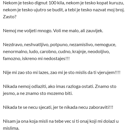
Nekom je tesko dignut 100 kila, nekom je tesko kopat kuruzu,
nekom je tesko ujutro se budit, a tebi je tesko nazvat moj broj.
Zasto?
Nemoj me voljeti mnogo. Voli me malo, ali zauvijek.
Nezdravo, neshvatljivo, potpuno, nezamislivo, nemoguce,
nenormalno, ludo, carobno, cudno, krajnje, neodoljivo,
famozno, iskreno mi nedostajes!!!
Nije mi zao sto mi lazes, zao mi je sto mislis da ti vjerujem!!!!
Nikada nemoj odlaziti, ako imas razloga ostati. Znamo sto
jesmo, a ne znamo sto mozemo biti.
Nikada te se necu sjecati, jer te nikada necu zaboraviti!!!
Nisam ja ona koja misli na tebe vec si ti onaj koji mi dolazi u
mislima.