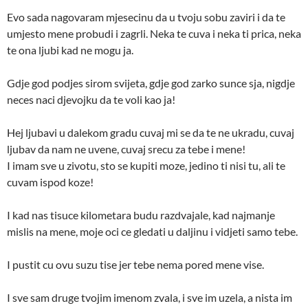
Evo sada nagovaram mjesecinu da u tvoju sobu zaviri i da te
umjesto mene probudi i zagrli. Neka te cuva i neka ti prica, neka
te ona ljubi kad ne mogu ja.
Gdje god podjes sirom svijeta, gdje god zarko sunce sja, nigdje
neces naci djevojku da te voli kao ja!
Hej ljubavi u dalekom gradu cuvaj mi se da te ne ukradu, cuvaj
ljubav da nam ne uvene, cuvaj srecu za tebe i mene!
I imam sve u zivotu, sto se kupiti moze, jedino ti nisi tu, ali te
cuvam ispod koze!
I kad nas tisuce kilometara budu razdvajale, kad najmanje
mislis na mene, moje oci ce gledati u daljinu i vidjeti samo tebe.
I pustit cu ovu suzu tise jer tebe nema pored mene vise.
I sve sam druge tvojim imenom zvala, i sve im uzela, a nista im