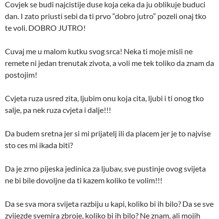
Covjek se budi najcistije duse koja ceka da ju oblikuje buduci
dan. I zato priusti sebi da ti prvo “dobro jutro” pozeli onaj tko
te voli. DOBRO JUTRO!
Cuvaj me u malom kutku svog srca! Neka ti moje misli ne
remete ni jedan trenutak zivota, a voli me tek toliko da znam da
postojim!
Cvjeta ruza usred zita, ljubim onu koja cita, ljubi i ti onog tko
salje, pa nek ruza cvjeta i dalje!!!
Da budem sretna jer si mi prijatelj ili da placem jer je to najvise
sto ces mi ikada biti?
Da je zrno pijeska jedinica za ljubav, sve pustinje ovog svijeta
ne bi bile dovoljne da ti kazem koliko te volim!!!
Da se sva mora svijeta razbiju u kapi, koliko bi ih bilo? Da se sve
zvijezde svemira zbroje, koliko bi ih bilo? Ne znam, ali mojih