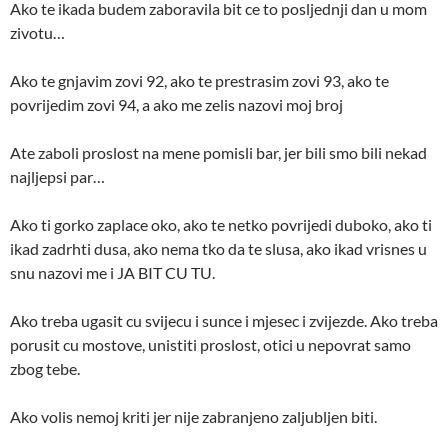
Ako te ikada budem zaboravila bit ce to posljednji dan u mom
zivotu…
Ako te gnjavim zovi 92, ako te prestrasim zovi 93, ako te
povrijedim zovi 94, a ako me zelis nazovi moj broj
Ate zaboli proslost na mene pomisli bar, jer bili smo bili nekad
najljepsi par…
Ako ti gorko zaplace oko, ako te netko povrijedi duboko, ako ti
ikad zadrhti dusa, ako nema tko da te slusa, ako ikad vrisnes u
snu nazovi me i JA BIT CU TU.
Ako treba ugasit cu svijecu i sunce i mjesec i zvijezde. Ako treba
porusit cu mostove, unistiti proslost, otici u nepovrat samo
zbog tebe.
Ako volis nemoj kriti jer nije zabranjeno zaljubljen biti.