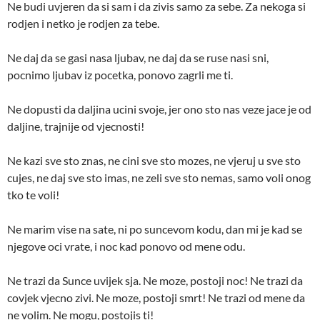
Ne budi uvjeren da si sam i da zivis samo za sebe. Za nekoga si
rodjen i netko je rodjen za tebe.
Ne daj da se gasi nasa ljubav, ne daj da se ruse nasi sni,
pocnimo ljubav iz pocetka, ponovo zagrli me ti.
Ne dopusti da daljina ucini svoje, jer ono sto nas veze jace je od
daljine, trajnije od vjecnosti!
Ne kazi sve sto znas, ne cini sve sto mozes, ne vjeruj u sve sto
cujes, ne daj sve sto imas, ne zeli sve sto nemas, samo voli onog
tko te voli!
Ne marim vise na sate, ni po suncevom kodu, dan mi je kad se
njegove oci vrate, i noc kad ponovo od mene odu.
Ne trazi da Sunce uvijek sja. Ne moze, postoji noc! Ne trazi da
covjek vjecno zivi. Ne moze, postoji smrt! Ne trazi od mene da
ne volim. Ne mogu, postojis ti!