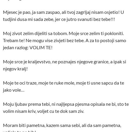
Mjesec je pao, ja sam zaspao, ali tvoj zagrljaj nisam osjetio! U
tudjini dusa mi sada zebe, jer ce jutro svanuti bez tebe!!!
Moj zivot zelim dijeliti sa tobom. Moje srce zelim ti pokloniti.
Trebam te! Ne mogu vise zivjeti bez tebe. A za to postoji samo
jedan razlog: VOLIM TE!
Moje srce je kraljevstvo, ne poznajes njegove granice, a ipak si
njegov kralj!
Moje te oci traze, moje te ruke mole, moje ti usne sapcu da te
jako vole…
Moju ljubav prema tebi, ni najljepsa pjesma opisala ne bi, sto te
volim nisam kriv, voljet cu te dok sam ziv.
Moram biti pametna, kazem sama sebi, ali da sam pametna,