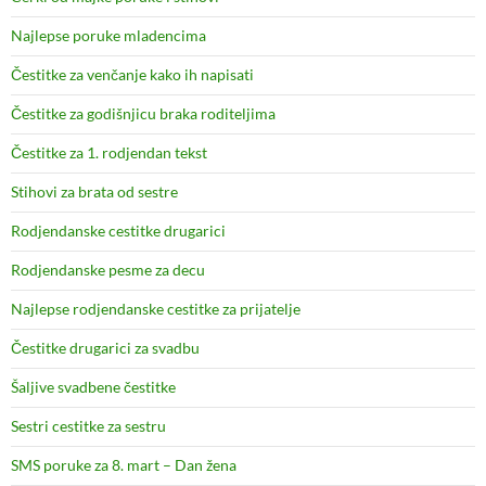
Najlepse poruke mladencima
Čestitke za venčanje kako ih napisati
Čestitke za godišnjicu braka roditeljima
Čestitke za 1. rodjendan tekst
Stihovi za brata od sestre
Rodjendanske cestitke drugarici
Rodjendanske pesme za decu
Najlepse rodjendanske cestitke za prijatelje
Čestitke drugarici za svadbu
Šaljive svadbene čestitke
Sestri cestitke za sestru
SMS poruke za 8. mart – Dan žena