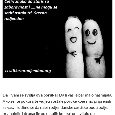
Da li vam se svidja ova poruka?
Da li vas je bar malo nasmijala.
Ako zelite pokusajte vidjeti i ostale poruke koje smo pripremili
za vas. Trudimo se da nase rodjendanske cestitke budu bolje,
orginalnije i drugacije od ostalih koje se pojavljuju po