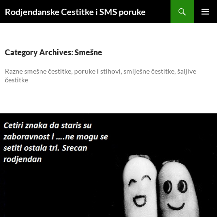
Skip
Search
Rodjendanske Cestitke i SMS poruke
to
PRIMAR
content
MENU
Category Archives: Smešne
Razne smešne čestitke, poruke i stihovi, smiješne čestitke, šaljive
čestitke