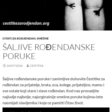
CITATI ZA RODJENDAN
,
SMEŠNE
ŠALJIVE ROĐENDANSKE
PORUKE
26/07/2026
CESTITKA
Šaljive rođendanske poruke i zanimljive duhovite čestitke za
rođendan za prijatelje, brata, oca, kolege, prijateljice, mamu i
sve ostale koji stare i slave rođendan. Kod nas pronadjite
najludje najbolje, najorginalnije smešne poruke kojima ćete
nasmijati slavljenika i koje ce pamtiti čitav život.