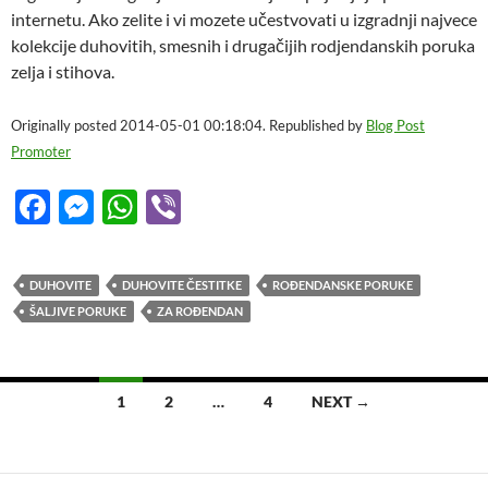
internetu. Ako zelite i vi mozete učestvovati u izgradnji najvece
kolekcije duhovitih, smesnih i drugačijih rodjendanskih poruka
zelja i stihova.
Originally posted 2014-05-01 00:18:04. Republished by
Blog Post
Promoter
F
M
W
Vi
ac
es
h
b
e
se
at
er
DUHOVITE
DUHOVITE ČESTITKE
ROĐENDANSKE PORUKE
b
n
s
ŠALJIVE PORUKE
ZA ROĐENDAN
o
g
A
o
er
p
Posts
1
2
…
4
NEXT →
k
p
navigation