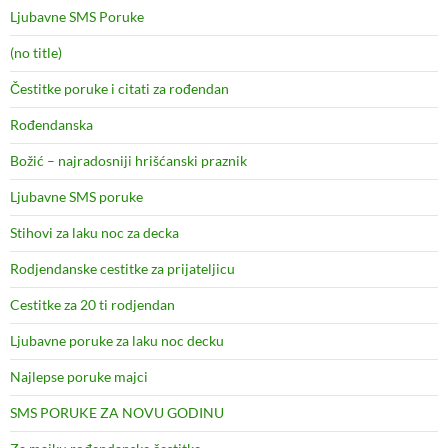
Ljubavne SMS Poruke
(no title)
Čestitke poruke i citati za rođendan
Rođendanska
Božić – najradosniji hrišćanski praznik
Ljubavne SMS poruke
Stihovi za laku noc za decka
Rodjendanske cestitke za prijateljicu
Cestitke za 20 ti rodjendan
Ljubavne poruke za laku noc decku
Najlepse poruke majci
SMS PORUKE ZA NOVU GODINU