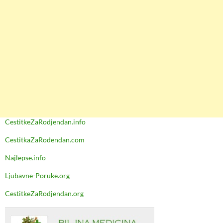
CestitkeZaRodjendan.info
CestitkaZaRodendan.com
Najlepse.info
Ljubavne-Poruke.org
CestitkeZaRodjendan.org