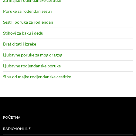
Za majku rođendanske čestitke
Poruke za rođendan sestri
Sestri poruka za rodjendan
Stihovi za baku i dedu
Brat citati i izreke
Ljubavne poruke za mog dragog
Ljubavne rodjendanske poruke
Sinu od majke rodjendanske cestitke
POČETNA
RADIO4ONLINE