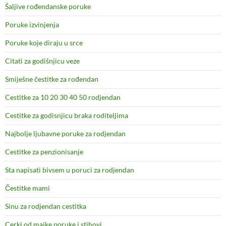
Šaljive rođendanske poruke
Poruke izvinjenja
Poruke koje diraju u srce
Citati za godišnjicu veze
Smiješne čestitke za rođendan
Cestitke za 10 20 30 40 50 rodjendan
Cestitke za godisnjicu braka roditeljima
Najbolje ljubavne poruke za rodjendan
Cestitke za penzionisanje
Sta napisati bivsem u poruci za rodjendan
Čestitke mami
Sinu za rodjendan cestitka
Cerki od majke poruke i stihovi