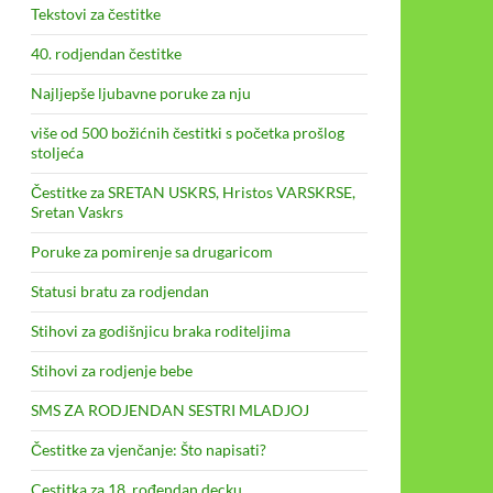
Tekstovi za čestitke
40. rodjendan čestitke
Najljepše ljubavne poruke za nju
više od 500 božićnih čestitki s početka prošlog
stoljeća
Čestitke za SRETAN USKRS, Hristos VARSKRSE,
Sretan Vaskrs
Poruke za pomirenje sa drugaricom
Statusi bratu za rodjendan
Stihovi za godišnjicu braka roditeljima
Stihovi za rodjenje bebe
SMS ZA RODJENDAN SESTRI MLADJOJ
Čestitke za vjenčanje: Što napisati?
Cestitka za 18. rođendan decku