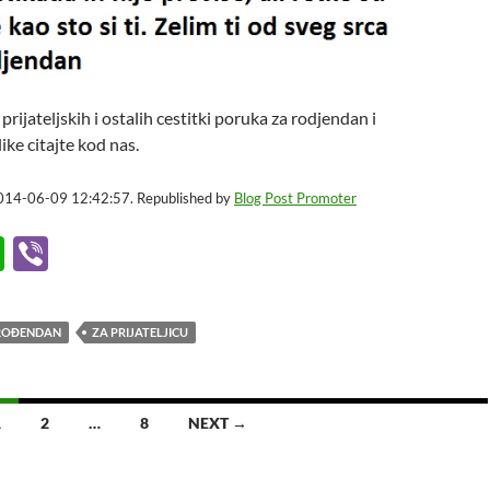
rijateljskih i ostalih cestitki poruka za rodjendan i
like citajte kod nas.
2014-06-09 12:42:57. Republished by
Blog Post Promoter
W
Vi
h
b
at
er
ROĐENDAN
ZA PRIJATELJICU
s
A
p
1
2
…
8
NEXT →
p