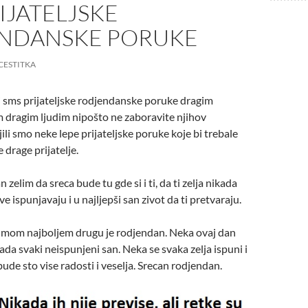
IJATELJSKE
NDANSKE PORUKE
CESTITKA
 i sms prijateljske rodjendanske poruke dragim
im dragim ljudim nipošto ne zaboravite njihov
ili smo neke lepe prijateljske poruke koje bi trebale
 drage prijatelje.
 zelim da sreca bude tu gde si i ti, da ti zelja nikada
sve ispunjavaju i u najljepši san zivot da ti pretvaraju.
 mom najboljem drugu je rodjendan. Neka ovaj dan
ada svaki neispunjeni san. Neka se svaka zelja ispuni i
bude sto vise radosti i veselja. Srecan rodjendan.