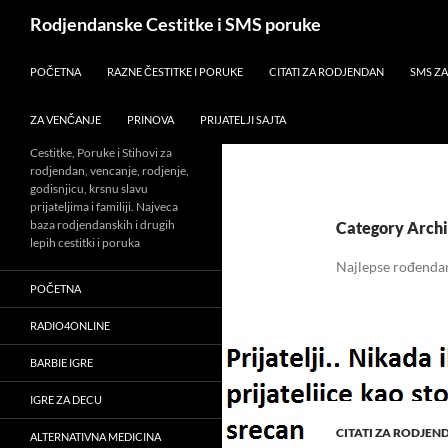
Skip
Search
Rodjendanske Cestitke i SMS poruke
to
content
POČETNA
RAZNE ČESTITKE I PORUKE
CITATI ZA RODJENDAN
SMS Z
ZA VENČANJE
PRINOVA
PRIJATELJI SAJTA
Cestitke, Poruke i Stihovi za
rodjendan, vencanje, rodjenje,
godisnjicu, krsnu slavu
prijateljima i familiji. Najveca
baza rodjendanskih i drugih
Category Archi
lepih cestitki i poruka
Najlepse rođenda
POČETNA
RADIO4ONLINE
BARBIE IGRE
IGRE ZA DECU
CITATI ZA RODJEN
ALTERNATIVNA MEDICINA