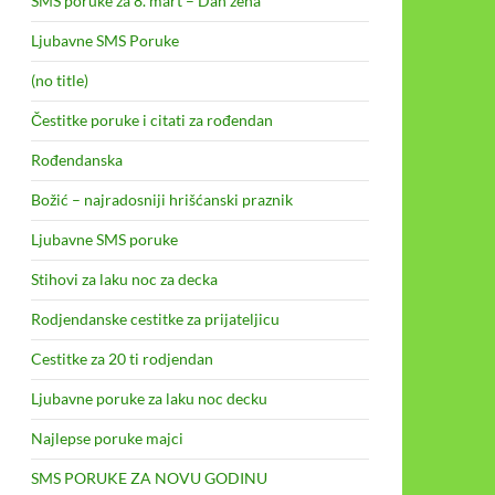
SMS poruke za 8. mart – Dan žena
Ljubavne SMS Poruke
(no title)
Čestitke poruke i citati za rođendan
Rođendanska
Božić – najradosniji hrišćanski praznik
Ljubavne SMS poruke
Stihovi za laku noc za decka
Rodjendanske cestitke za prijateljicu
Cestitke za 20 ti rodjendan
Ljubavne poruke za laku noc decku
Najlepse poruke majci
SMS PORUKE ZA NOVU GODINU