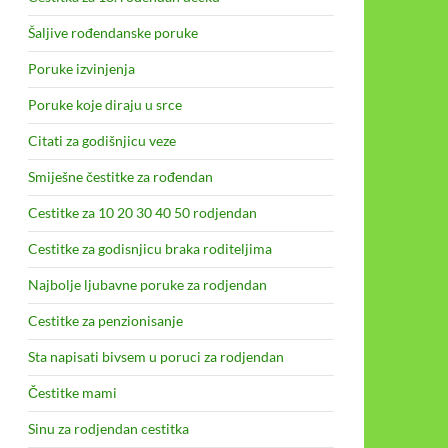
Šaljive rođendanske poruke
Poruke izvinjenja
Poruke koje diraju u srce
Citati za godišnjicu veze
Smiješne čestitke za rođendan
Cestitke za 10 20 30 40 50 rodjendan
Cestitke za godisnjicu braka roditeljima
Najbolje ljubavne poruke za rodjendan
Cestitke za penzionisanje
Sta napisati bivsem u poruci za rodjendan
Čestitke mami
Sinu za rodjendan cestitka