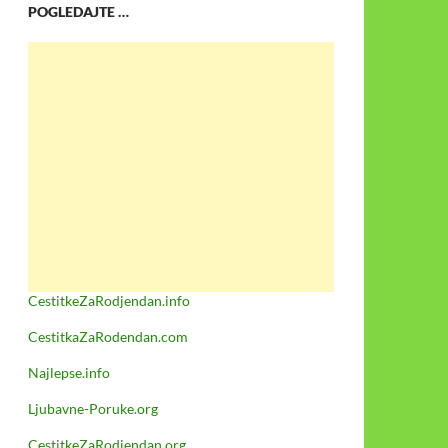
POGLEDAJTE …
CestitkeZaRodjendan.info
CestitkaZaRodendan.com
Najlepse.info
Ljubavne-Poruke.org
CestitkeZaRodjendan.org