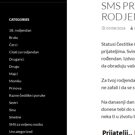
SMS PR
RODJE
CATEGORIES
05/08/2026
18. rodjendan
Bratu
Statusi čestitke
Ćerci
prijateljima. Sv
Citati za rodjendan
rođendan. Izdvoj
Drugarici
da obraduju vaše
Drugu
Majci
Za tvoj rodjendan
Momku
ne zafali i da se 
Prinova
Razne čestitke i poruke
Na danasnji dan
Sestri
donese tebi do s
Sinu
neka ti u zivotu 
Smešne
SMS za voljenu osobu
Uncategorized