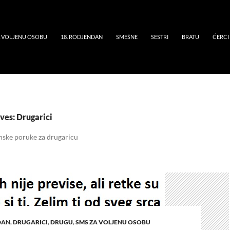
A VOLJENU OSOBU
18. RODJENDAN
SMEŠNE
SESTRI
BRATU
ĆERCI
ves: Drugarici
nske poruke za drugaricu
DAN
,
DRUGARICI
,
DRUGU
,
SMS ZA VOLJENU OSOBU