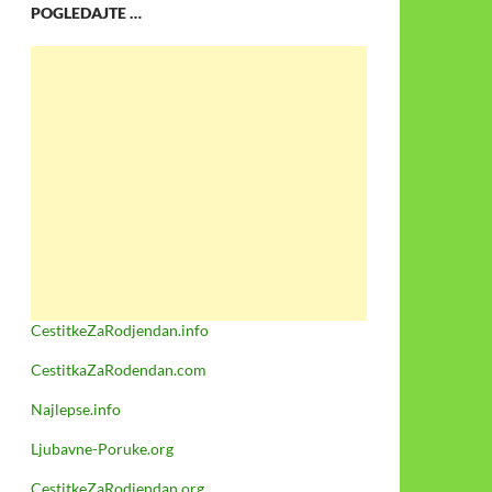
POGLEDAJTE …
CestitkeZaRodjendan.info
CestitkaZaRodendan.com
Najlepse.info
Ljubavne-Poruke.org
CestitkeZaRodjendan.org