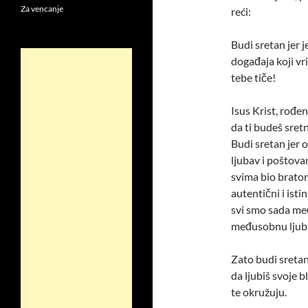
Za vencanje
reći:
Budi sretan jer j
događaja koji vrij
tebe tiče!
Isus Krist, rođen
da ti budeš sretn
Budi sretan jer 
ljubav i poštova
svima bio bratom;
autentični i isti
svi smo sada međ
međusobnu ljub
Zato budi sretan:
da ljubiš svoje b
te okružuju.