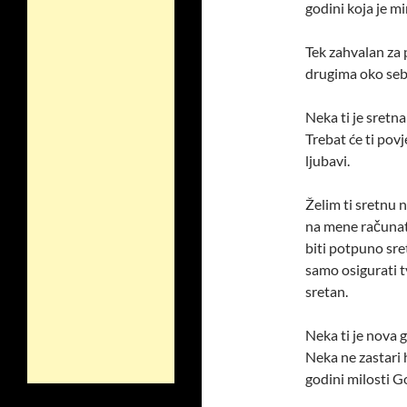
godini koja je mi
Tek zahvalan za 
drugima oko seb
Neka ti je sretna
Trebat će ti povj
ljubavi.
Želim ti sretnu 
na mene računati
biti potpuno sret
samo osigurati 
sretan.
Neka ti je nova g
Neka ne zastari 
godini milosti G