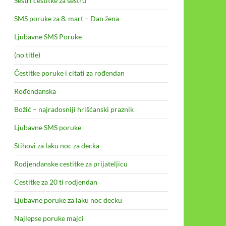
Sestri cestitke za sestru
SMS poruke za 8. mart – Dan žena
Ljubavne SMS Poruke
(no title)
Čestitke poruke i citati za rođendan
Rođendanska
Božić – najradosniji hrišćanski praznik
Ljubavne SMS poruke
Stihovi za laku noc za decka
Rodjendanske cestitke za prijateljicu
Cestitke za 20 ti rodjendan
Ljubavne poruke za laku noc decku
Najlepse poruke majci