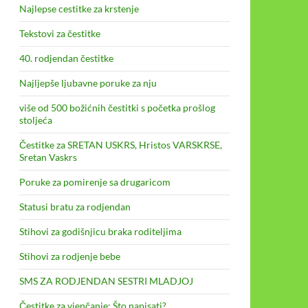
Najlepse cestitke za krstenje
Tekstovi za čestitke
40. rodjendan čestitke
Najljepše ljubavne poruke za nju
više od 500 božićnih čestitki s početka prošlog
stoljeća
Čestitke za SRETAN USKRS, Hristos VARSKRSE,
Sretan Vaskrs
Poruke za pomirenje sa drugaricom
Statusi bratu za rodjendan
Stihovi za godišnjicu braka roditeljima
Stihovi za rodjenje bebe
SMS ZA RODJENDAN SESTRI MLADJOJ
Čestitke za vjenčanje: Što napisati?