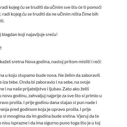
radi kojeg ću se truditi da učinim sve što će ti pomoći
; radi kojeg ću se truditi da ne učinim ništa čime bih
ti.
j blagdan koji najavljuje sreću!
!
kažeš sretna Nova godina, nastoj pritom misliti i reći:
ina u koju stupamo bude nova. Ne želim da zaboraviš
e iza tebe. Onda bi zaboravio i na sebe, na svoje
ne i na naše prijateljstvo i ljubav. Zato ako želiš
 novu godinu, zahvaljuj najprije za sve što si primio u
ravo prošla. I prije godinu dana stajao si pun nade i
anja pred godinom koja je upravo prošla. I prije
o si mnogima da im godina bude sretna. Vjeruj da te
lje nisu isprazne i da ima sigurno puno toga što je u toj