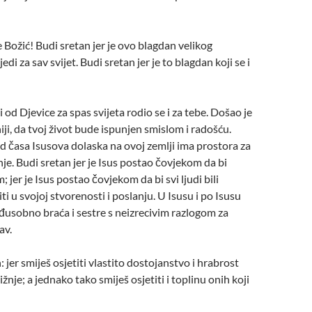
e Božić! Budi sretan jer je ovo blagdan velikog
edi za sav svijet. Budi sretan jer je to blagdan koji se i
i od Djevice za spas svijeta rodio se i za tebe. Došao je
iji, da tvoj život bude ispunjen smislom i radošću.
od časa Isusova dolaska na ovoj zemlji ima prostora za
nje. Budi sretan jer je Isus postao čovjekom da bi
 jer je Isus postao čovjekom da bi svi ljudi bili
niti u svojoj stvorenosti i poslanju. U Isusu i po Isusu
usobno braća i sestre s neizrecivim razlogom za
av.
 jer smiješ osjetiti vlastito dostojanstvo i hrabrost
ližnje; a jednako tako smiješ osjetiti i toplinu onih koji