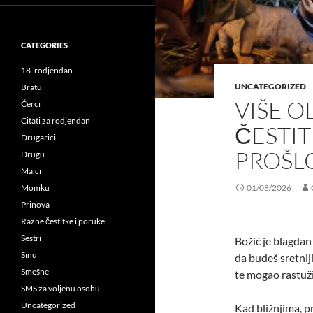
CATEGORIES
18. rodjendan
UNCATEGORIZED
Bratu
VIŠE O
Ćerci
Citati za rodjendan
ČESTIT
Drugarici
PROŠL
Drugu
Majci
Momku
01/08/2026
Prinova
Razne čestitke i poruke
Sestri
Božić je blagdan 
Sinu
da budeš sretniji
Smešne
te mogao rastuži
SMS za voljenu osobu
Uncategorized
Kad bližnjima, pr