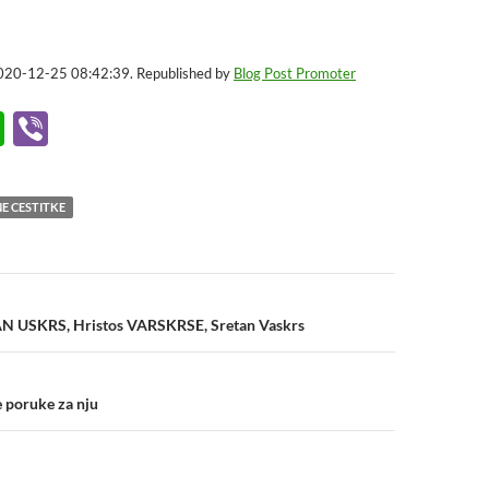
2020-12-25 08:42:39. Republished by
Blog Post Promoter
W
Vi
h
b
at
er
E CESTITKE
s
A
p
n
AN USKRS, Hristos VARSKRSE, Sretan Vaskrs
p
e poruke za nju