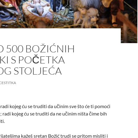
D 500 BOŽIĆNIH
KI S POČETKA
OG STOLJEĆA
CESTITKA
radi kojeg ću se truditi da učinim sve što će ti pomoći
; radi kojeg ću se truditi da ne učinim ništa čime bih
ti.
ijateljima kažeš sretan Božić trudi se pritom misliti i