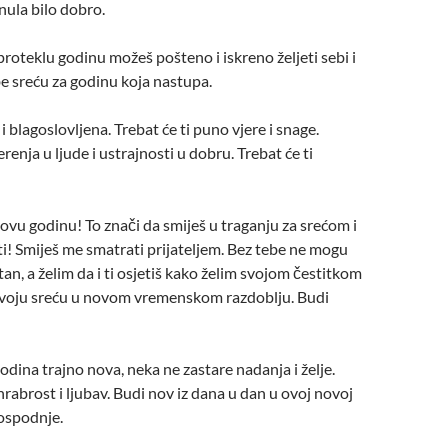
nula bilo dobro.
proteklu godinu možeš pošteno i iskreno željeti sebi i
e sreću za godinu koja nastupa.
 i blagoslovljena. Trebat će ti puno vjere i snage.
erenja u ljude i ustrajnosti u dobru. Trebat će ti
novu godinu! To znači da smiješ u traganju za srećom i
! Smiješ me smatrati prijateljem. Bez tebe ne mogu
an, a želim da i ti osjetiš kako želim svojom čestitkom
tvoju sreću u novom vremenskom razdoblju. Budi
odina trajno nova, neka ne zastare nadanja i želje.
hrabrost i ljubav. Budi nov iz dana u dan u ovoj novoj
ospodnje.