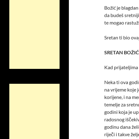
Božić je blagdan 
da budeš sretniji
te mogao rastuži
Sretan ti bio ova
SRETAN BOŽIĆ
Kad prijateljima 
Neka ti ova god
na vrijeme koje j
korijene, i na me
temelje za sretnu
godini koja je up
radosnog iščekiv
godinu dana želi
riječi i takve že