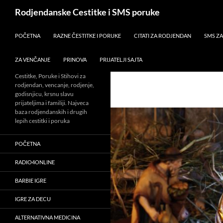
Skip
Search
Rodjendanske Cestitke i SMS poruke
to
content
POČETNA
RAZNE ČESTITKE I PORUKE
CITATI ZA RODJENDAN
SMS Z
ZA VENČANJE
PRINOVA
PRIJATELJI SAJTA
Cestitke, Poruke i Stihovi za
rodjendan, vencanje, rodjenje,
godisnjicu, krsnu slavu
prijateljima i familiji. Najveca
baza rodjendanskih i drugih
lepih cestitki i poruka
POČETNA
RADIO4ONLINE
BARBIE IGRE
IGRE ZA DECU
ALTERNATIVNA MEDICINA