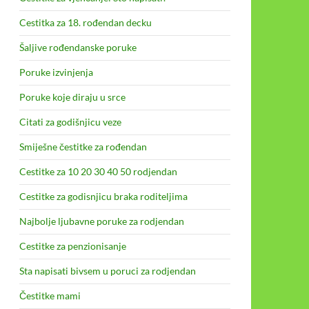
Cestitka za 18. rođendan decku
Šaljive rođendanske poruke
Poruke izvinjenja
Poruke koje diraju u srce
Citati za godišnjicu veze
Smiješne čestitke za rođendan
Cestitke za 10 20 30 40 50 rodjendan
Cestitke za godisnjicu braka roditeljima
Najbolje ljubavne poruke za rodjendan
Cestitke za penzionisanje
Sta napisati bivsem u poruci za rodjendan
Čestitke mami