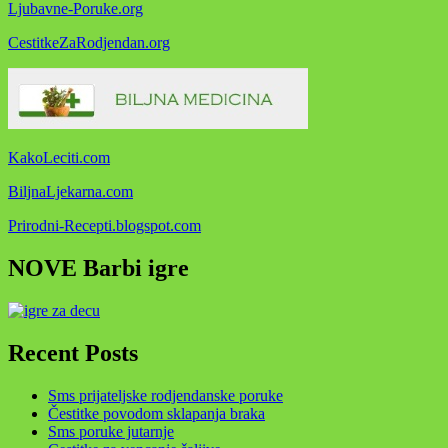
Ljubavne-Poruke.org
CestitkeZaRodjendan.org
KakoLeciti.com
BiljnaLjekarna.com
Prirodni-Recepti.blogspot.com
NOVE Barbi igre
Recent Posts
Sms prijateljske rodjendanske poruke
Čestitke povodom sklapanja braka
Sms poruke jutarnje