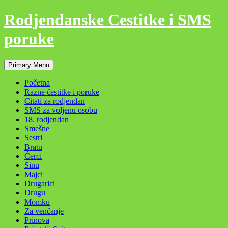
Skip
Rodjendanske Cestitke i SMS
to
content
poruke
Search
Primary Menu
Početna
Razne čestitke i poruke
Citati za rodjendan
SMS za voljenu osobu
18. rodjendan
Smešne
Sestri
Bratu
Ćerci
Sinu
Majci
Drugarici
Drugu
Momku
Za venčanje
Prinova