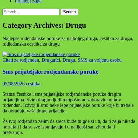
Prijatelji Sajta
Search
for:
Category Archives: Drugu
Najlepse rođendanske poruke za najboljeg druga, cestitka za drugu,
rodjedanska cestitka za drugu
Citati za rodjendan
,
Drugarici
,
Drugu
,
SMS za voljenu osobu
Sms prijateljske rodjendanske poruke
05/08/2026
cestitka
Statusi čestitke i sms prijateljske rodjendanske poruke dragim
prijateljima. Svim dragim ljudim nipošto ne zaboravite njihov
rođendan. Izdvojili smo neke lepe prijateljske poruke koje bi trebale
da obraduju vaše drage prijatelje.
Za tvoj rodjendan zelim da sreca bude tu gde si i ti, da ti zelja nikada
ne zafali i da se sve ispunjavaju i u najljepši san zivot da ti
pretvaraju.