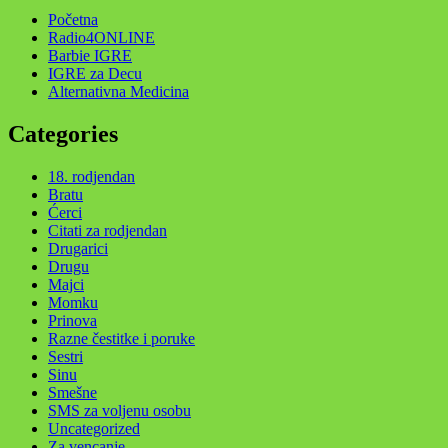
Početna
Radio4ONLINE
Barbie IGRE
IGRE za Decu
Alternativna Medicina
Categories
18. rodjendan
Bratu
Ćerci
Citati za rodjendan
Drugarici
Drugu
Majci
Momku
Prinova
Razne čestitke i poruke
Sestri
Sinu
Smešne
SMS za voljenu osobu
Uncategorized
Za vencanje