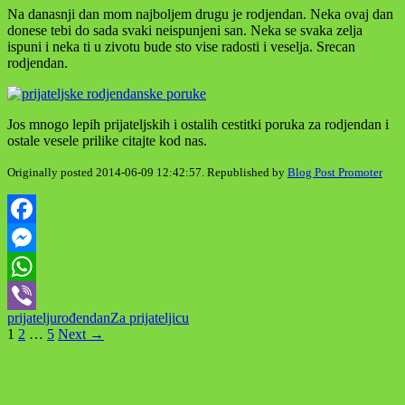
Na danasnji dan mom najboljem drugu je rodjendan. Neka ovaj dan
donese tebi do sada svaki neispunjeni san. Neka se svaka zelja
ispuni i neka ti u zivotu bude sto vise radosti i veselja. Srecan
rodjendan.
Jos mnogo lepih prijateljskih i ostalih cestitki poruka za rodjendan i
ostale vesele prilike citajte kod nas.
Originally posted 2014-06-09 12:42:57. Republished by
Blog Post Promoter
Facebook
Messenger
WhatsApp
prijatelju
rođendan
Za prijateljicu
Viber
Posts
1
2
…
5
Next →
navigation