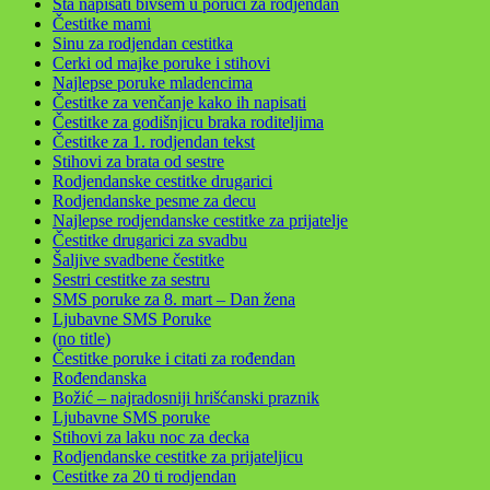
Sta napisati bivsem u poruci za rodjendan
Čestitke mami
Sinu za rodjendan cestitka
Cerki od majke poruke i stihovi
Najlepse poruke mladencima
Čestitke za venčanje kako ih napisati
Čestitke za godišnjicu braka roditeljima
Čestitke za 1. rodjendan tekst
Stihovi za brata od sestre
Rodjendanske cestitke drugarici
Rodjendanske pesme za decu
Najlepse rodjendanske cestitke za prijatelje
Čestitke drugarici za svadbu
Šaljive svadbene čestitke
Sestri cestitke za sestru
SMS poruke za 8. mart – Dan žena
Ljubavne SMS Poruke
(no title)
Čestitke poruke i citati za rođendan
Rođendanska
Božić – najradosniji hrišćanski praznik
Ljubavne SMS poruke
Stihovi za laku noc za decka
Rodjendanske cestitke za prijateljicu
Cestitke za 20 ti rodjendan