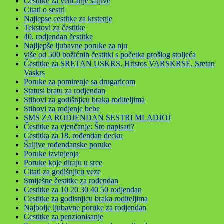
Cestitke za vencanje šaljive
Citati o sestri
Najlepse cestitke za krstenje
Tekstovi za čestitke
40. rodjendan čestitke
Najljepše ljubavne poruke za nju
više od 500 božićnih čestitki s početka prošlog stoljeća
Čestitke za SRETAN USKRS, Hristos VARSKRSE, Sretan
Vaskrs
Poruke za pomirenje sa drugaricom
Statusi bratu za rodjendan
Stihovi za godišnjicu braka roditeljima
Stihovi za rodjenje bebe
SMS ZA RODJENDAN SESTRI MLADJOJ
Čestitke za vjenčanje: Što napisati?
Cestitka za 18. rođendan decku
Šaljive rođendanske poruke
Poruke izvinjenja
Poruke koje diraju u srce
Citati za godišnjicu veze
Smiješne čestitke za rođendan
Cestitke za 10 20 30 40 50 rodjendan
Cestitke za godisnjicu braka roditeljima
Najbolje ljubavne poruke za rodjendan
Cestitke za penzionisanje