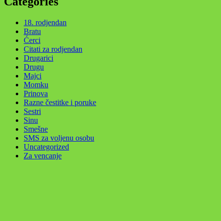
Categories
18. rodjendan
Bratu
Ćerci
Citati za rodjendan
Drugarici
Drugu
Majci
Momku
Prinova
Razne čestitke i poruke
Sestri
Sinu
Smešne
SMS za voljenu osobu
Uncategorized
Za vencanje