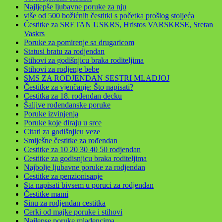
Najljepše ljubavne poruke za nju
više od 500 božićnih čestitki s početka prošlog stoljeća
Čestitke za SRETAN USKRS, Hristos VARSKRSE, Sretan
Vaskrs
Poruke za pomirenje sa drugaricom
Statusi bratu za rodjendan
Stihovi za godišnjicu braka roditeljima
Stihovi za rodjenje bebe
SMS ZA RODJENDAN SESTRI MLADJOJ
Čestitke za vjenčanje: Što napisati?
Cestitka za 18. rođendan decku
Šaljive rođendanske poruke
Poruke izvinjenja
Poruke koje diraju u srce
Citati za godišnjicu veze
Smiješne čestitke za rođendan
Cestitke za 10 20 30 40 50 rodjendan
Cestitke za godisnjicu braka roditeljima
Najbolje ljubavne poruke za rodjendan
Cestitke za penzionisanje
Sta napisati bivsem u poruci za rodjendan
Čestitke mami
Sinu za rodjendan cestitka
Cerki od majke poruke i stihovi
Najlepse poruke mladencima