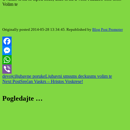
Volim te
Originally posted 2014-05-28 13:34:45. Republished by
Blog Post Promoter
Facebook
Messenger
WhatsApp
devojci
ljubavne poruke
Ljubavni sms
sms decku
sms volim te
Viber
Post
Next Post
Srećan Vaskrs – Hristos Voskrese!
navigation
Pogledajte …