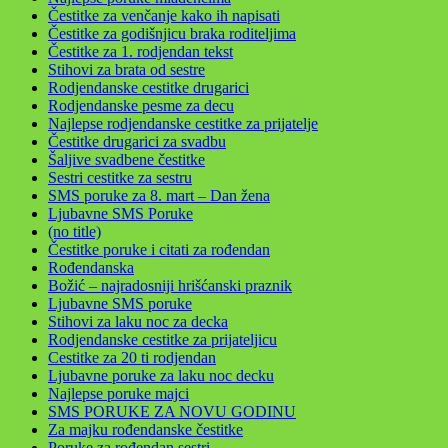
Čestitke za venčanje kako ih napisati
Čestitke za godišnjicu braka roditeljima
Čestitke za 1. rodjendan tekst
Stihovi za brata od sestre
Rodjendanske cestitke drugarici
Rodjendanske pesme za decu
Najlepse rodjendanske cestitke za prijatelje
Čestitke drugarici za svadbu
Šaljive svadbene čestitke
Sestri cestitke za sestru
SMS poruke za 8. mart – Dan žena
Ljubavne SMS Poruke
(no title)
Čestitke poruke i citati za rođendan
Rođendanska
Božić – najradosniji hrišćanski praznik
Ljubavne SMS poruke
Stihovi za laku noc za decka
Rodjendanske cestitke za prijateljicu
Cestitke za 20 ti rodjendan
Ljubavne poruke za laku noc decku
Najlepse poruke majci
SMS PORUKE ZA NOVU GODINU
Za majku rođendanske čestitke
Poruke za rođendan sestri