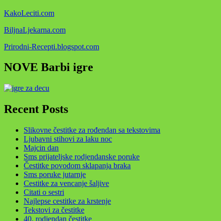
KakoLeciti.com
BiljnaLjekarna.com
Prirodni-Recepti.blogspot.com
NOVE Barbi igre
Recent Posts
Slikovne čestitke za rođendan sa tekstovima
Ljubavni stihovi za laku noc
Majcin dan
Sms prijateljske rodjendanske poruke
Čestitke povodom sklapanja braka
Sms poruke jutarnje
Cestitke za vencanje šaljive
Citati o sestri
Najlepse cestitke za krstenje
Tekstovi za čestitke
40. rodjendan čestitke