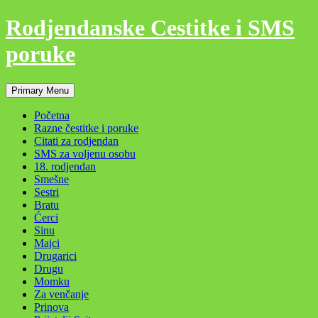
Skip
Rodjendanske Cestitke i SMS
to
content
poruke
Search
Primary Menu
Početna
Razne čestitke i poruke
Citati za rodjendan
SMS za voljenu osobu
18. rodjendan
Smešne
Sestri
Bratu
Ćerci
Sinu
Majci
Drugarici
Drugu
Momku
Za venčanje
Prinova