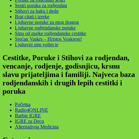
Sestri poruka za rodjendan
Stihovi za baku i dedu
Brat citati i izreke
Ljubavne poruke za mog dragog
Ljubavne rodjendanske poruke
Sinu od majke rodjendanske cestitke
Srećan Vaskrs – Hristos Voskrese!
Ljubavni sms volim te
Cestitke, Poruke i Stihovi za rodjendan,
vencanje, rodjenje, godisnjicu, krsnu
slavu prijateljima i familiji. Najveca baza
rodjendanskih i drugih lepih cestitki i
poruka
Početna
Radio4ONLINE
Barbie IGRE
IGRE za Decu
Alternativna Medicina