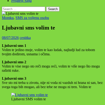
Prijatelji Sajta
Search
for:
Momku
,
SMS za voljenu osobu
Ljubavni sms volim te
08/07/2026
cestitka
Ljubavni sms 1
Volim te jedino moje, volim te kao ludak, najludji lud za tobom
tvojim dodirom, usnama i očima.
Ljubavni sms 2
Volim te vise nego sto reči mogu reći, volim te više nego što mogu
raširiti ruke.
Ljubavni sms 3
Sve sto mi treba u zivotu, nije ni voda ni vazduh ni hrana ni san, bez
svega toga bih mogao, ali bez tebe ne mogu ni tren. Volim te
Ljubavni SMS volim te