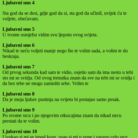
Ljubavni sms 4
Sta god da se desi, gdje god da si, sta god da učiniš, uvijek ću te
voljete, obećavam.
Ljubavni sms 5
U tvome osmjehu vidim svu ljepotu ovog svijeta.
Ljubavni sms 6
Nikad te neću voljeti manje nego što te volim sada, a volim te do
beskraja.
Ljubavni sms 7
Od prvog sekunda kad sam te vidio, osjetio sam da ima nesto u tebi
sto mi se svidja. Od ovog trenutka znam da sve na tebi mi se svidja i
da bez tebe ne mogu zamisliti sebe. Volim te
Ljubavni sms 8
Da je moja ljubav pustinja na svijetu bi postajao samo pesak.
Ljubavni sms 9
Po svome srcu i po njegovim otkucajima znam da nikad necu
prestati da te volim.
Ljubavni sms 10
Uvukao si mi se ispod koze, usao si mi u vene i zauzeo celo srce.