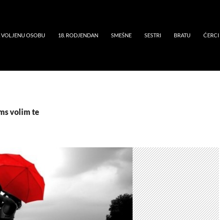
A VOLJENU OSOBU
18. RODJENDAN
SMEŠNE
SESTRI
BRATU
ĆERCI
ms volim te