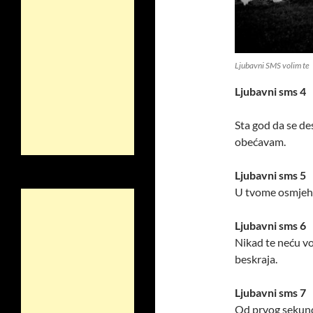
Ljubavni SMS volim te
Ljubavni sms 4
Sta god da se des
obećavam.
Ljubavni sms 5
U tvome osmjehu 
Ljubavni sms 6
Nikad te neću vo
beskraja.
Ljubavni sms 7
Od prvog sekunda