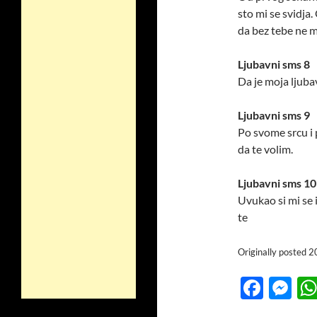
sto mi se svidja
da bez tebe ne m
Ljubavni sms 8
Da je moja ljuba
Ljubavni sms 9
Po svome srcu i
da te volim.
Ljubavni sms 10
Uvukao si mi se 
te
Originally posted 
F
M
ac
es