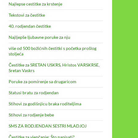
Najlepse cestitke za krstenje
Tekstovi za čestitke
40. rodjendan čestitke
Najljepše ljubavne poruke za nju
više od 500 božićnih čestitki s početka prošlog
stoljeća
Čestitke za SRETAN USKRS, Hristos VARSKRSE,
Sretan Vaskrs
Poruke za pomirenje sa drugaricom
Statusi bratu za rodjendan
Stihovi za godišnjicu braka roditeljima
Stihovi za rodjenje bebe
SMS ZA RODJENDAN SESTRI MLADJOJ
Čestitke za vjenčanje: Što napisati?