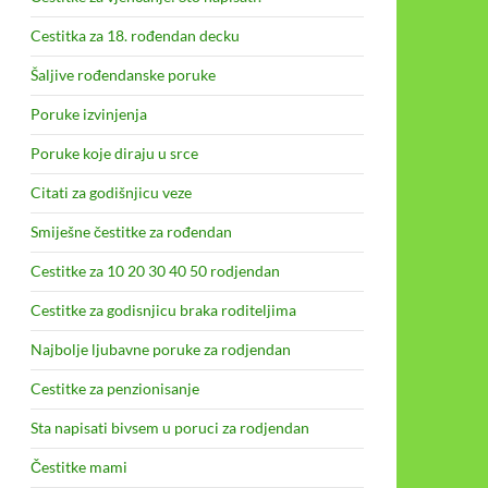
Cestitka za 18. rođendan decku
Šaljive rođendanske poruke
Poruke izvinjenja
Poruke koje diraju u srce
Citati za godišnjicu veze
Smiješne čestitke za rođendan
Cestitke za 10 20 30 40 50 rodjendan
Cestitke za godisnjicu braka roditeljima
Najbolje ljubavne poruke za rodjendan
Cestitke za penzionisanje
Sta napisati bivsem u poruci za rodjendan
Čestitke mami