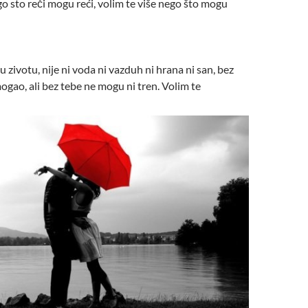
go sto reči mogu reći, volim te više nego što mogu
u zivotu, nije ni voda ni vazduh ni hrana ni san, bez
ogao, ali bez tebe ne mogu ni tren. Volim te