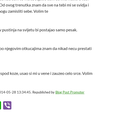
. Od ovog trenutka znam da sve na tebi mi se svidja i
ogu zamisliti sebe. Volim te
v pustinja na svijetu bi postajao samo pesak.
 po njegovim otkucajima znam da nikad necu prestati
ispod koze, usao si mi u vene i zauzeo celo srce. Volim
2014-05-28 13:34:45. Republished by
Blog Post Promoter
W
Vi
h
b