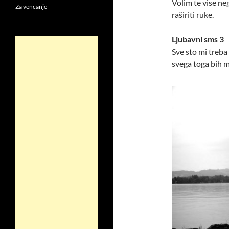
Volim te vise ne
Za vencanje
raširiti ruke.
Ljubavni sms 3
Sve sto mi treba 
svega toga bih m