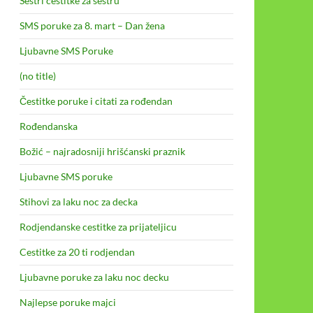
Sestri cestitke za sestru
SMS poruke za 8. mart – Dan žena
Ljubavne SMS Poruke
(no title)
Čestitke poruke i citati za rođendan
Rođendanska
Božić – najradosniji hrišćanski praznik
Ljubavne SMS poruke
Stihovi za laku noc za decka
Rodjendanske cestitke za prijateljicu
Cestitke za 20 ti rodjendan
Ljubavne poruke za laku noc decku
Najlepse poruke majci