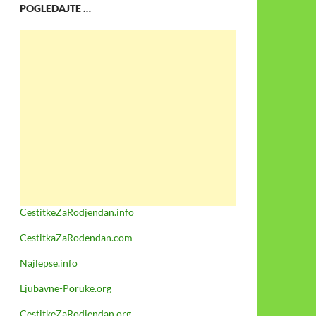
POGLEDAJTE …
CestitkeZaRodjendan.info
CestitkaZaRodendan.com
Najlepse.info
Ljubavne-Poruke.org
CestitkeZaRodjendan.org