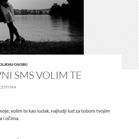
VOLJENU OSOBU
NI SMS VOLIM TE
CESTITKA
moje, volim te kao ludak, najludji lud za tobom tvojim
 i očima.