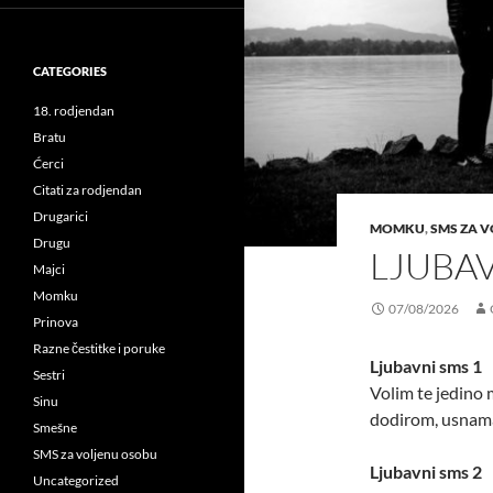
CATEGORIES
18. rodjendan
Bratu
Ćerci
Citati za rodjendan
Drugarici
MOMKU
,
SMS ZA 
Drugu
LJUBAV
Majci
Momku
07/08/2026
Prinova
Razne čestitke i poruke
Ljubavni sms 1
Sestri
Volim te jedino 
Sinu
dodirom, usnama
Smešne
SMS za voljenu osobu
Ljubavni sms 2
Uncategorized