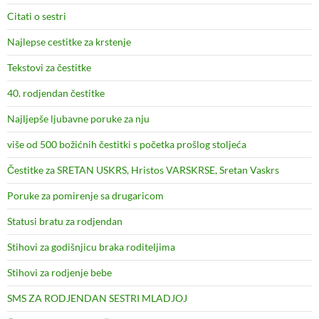
Citati o sestri
Najlepse cestitke za krstenje
Tekstovi za čestitke
40. rodjendan čestitke
Najljepše ljubavne poruke za nju
više od 500 božićnih čestitki s početka prošlog stoljeća
Čestitke za SRETAN USKRS, Hristos VARSKRSE, Sretan Vaskrs
Poruke za pomirenje sa drugaricom
Statusi bratu za rodjendan
Stihovi za godišnjicu braka roditeljima
Stihovi za rodjenje bebe
SMS ZA RODJENDAN SESTRI MLADJOJ