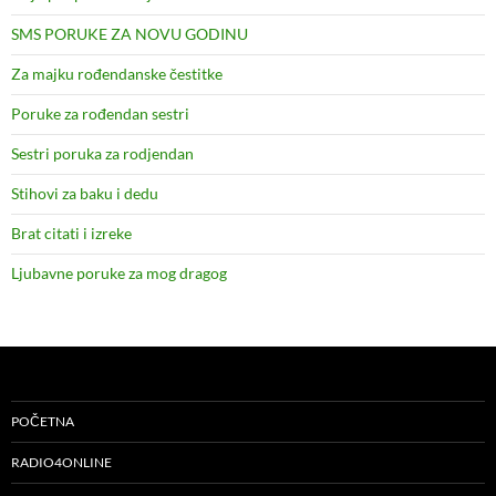
SMS PORUKE ZA NOVU GODINU
Za majku rođendanske čestitke
Poruke za rođendan sestri
Sestri poruka za rodjendan
Stihovi za baku i dedu
Brat citati i izreke
Ljubavne poruke za mog dragog
POČETNA
RADIO4ONLINE