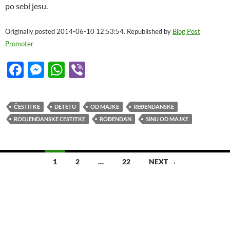
po sebi jesu.
Originally posted 2014-06-10 12:53:54. Republished by
Blog Post
Promoter
F
M
W
Vi
ac
es
h
b
e
se
at
er
ČESTITKE
DETETU
OD MAJKE
REĐENDANSKE
b
n
s
RODJENDANSKE CESTITKE
ROĐENDAN
SINU OD MAJKE
o
g
A
o
er
p
Posts
1
2
…
22
NEXT →
k
p
navigation