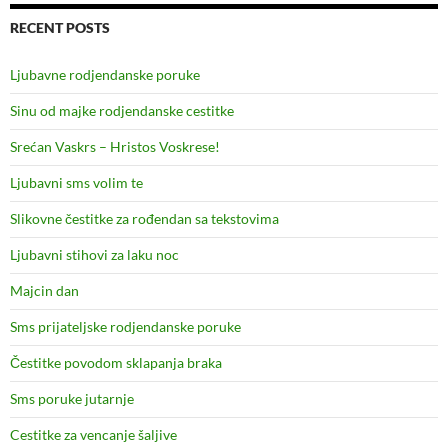
RECENT POSTS
Ljubavne rodjendanske poruke
Sinu od majke rodjendanske cestitke
Srećan Vaskrs – Hristos Voskrese!
Ljubavni sms volim te
Slikovne čestitke za rođendan sa tekstovima
Ljubavni stihovi za laku noc
Majcin dan
Sms prijateljske rodjendanske poruke
Čestitke povodom sklapanja braka
Sms poruke jutarnje
Cestitke za vencanje šaljive