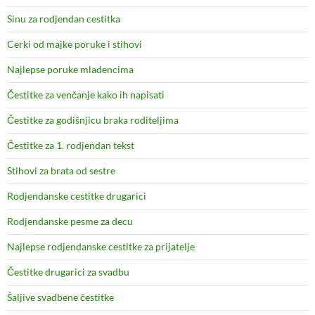
Sinu za rodjendan cestitka
Cerki od majke poruke i stihovi
Najlepse poruke mladencima
Čestitke za venčanje kako ih napisati
Čestitke za godišnjicu braka roditeljima
Čestitke za 1. rodjendan tekst
Stihovi za brata od sestre
Rodjendanske cestitke drugarici
Rodjendanske pesme za decu
Najlepse rodjendanske cestitke za prijatelje
Čestitke drugarici za svadbu
Šaljive svadbene čestitke