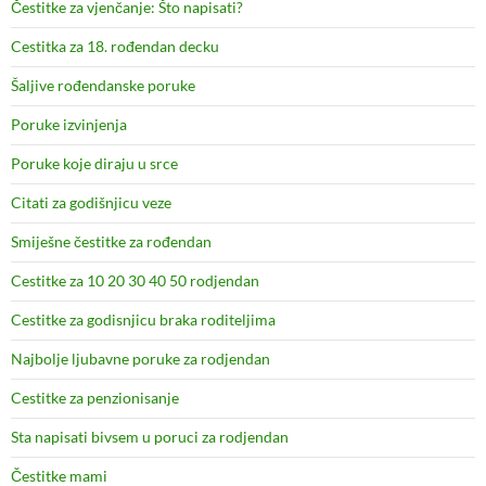
Čestitke za vjenčanje: Što napisati?
Cestitka za 18. rođendan decku
Šaljive rođendanske poruke
Poruke izvinjenja
Poruke koje diraju u srce
Citati za godišnjicu veze
Smiješne čestitke za rođendan
Cestitke za 10 20 30 40 50 rodjendan
Cestitke za godisnjicu braka roditeljima
Najbolje ljubavne poruke za rodjendan
Cestitke za penzionisanje
Sta napisati bivsem u poruci za rodjendan
Čestitke mami