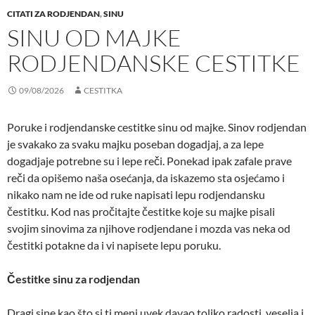
CITATI ZA RODJENDAN
,
SINU
SINU OD MAJKE
RODJENDANSKE CESTITKE
09/08/2026
CESTITKA
Poruke i rodjendanske cestitke sinu od majke. Sinov rodjendan
je svakako za svaku majku poseban dogadjaj, a za lepe
dogadjaje potrebne su i lepe reči. Ponekad ipak zafale prave
reči da opišemo naša osećanja, da iskazemo sta osjećamo i
nikako nam ne ide od ruke napisati lepu rodjendansku
čestitku. Kod nas pročitajte čestitke koje su majke pisali
svojim sinovima za njihove rodjendane i mozda vas neka od
čestitki potakne da i vi napisete lepu poruku.
Čestitke sinu za rodjendan
Dragi sine kao što si ti meni uvek davao toliko radosti, veselja i