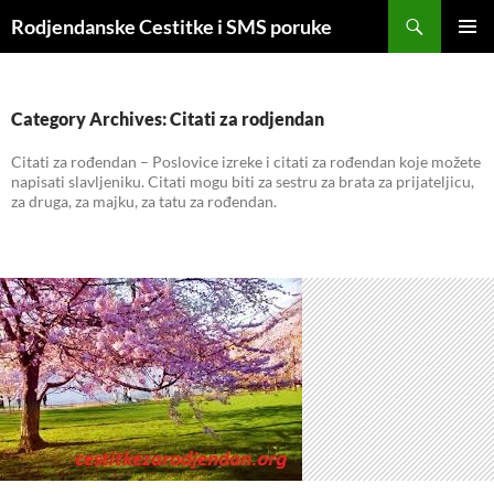
Skip
Search
Rodjendanske Cestitke i SMS poruke
to
PRIMAR
content
MENU
Category Archives: Citati za rodjendan
Citati za rođendan – Poslovice izreke i citati za rođendan koje možete
napisati slavljeniku. Citati mogu biti za sestru za brata za prijateljicu,
za druga, za majku, za tatu za rođendan.