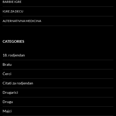
BARBIE IGRE
IGRE ZA DECU
ALTERNATIVNA MEDICINA
CATEGORIES
18. rodjendan
Bratu
Ćerci
Citati za rodjendan
Drugarici
Drugu
Majci