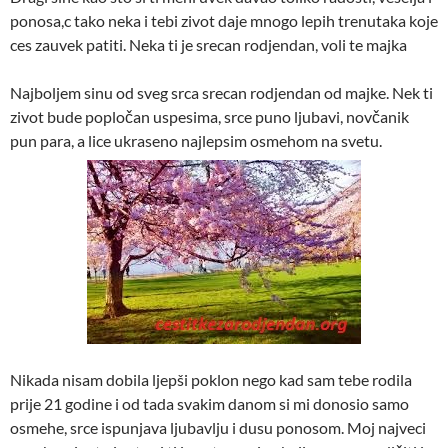
ponosa,c tako neka i tebi zivot daje mnogo lepih trenutaka koje
ces zauvek patiti. Neka ti je srecan rodjendan, voli te majka
Najboljem sinu od sveg srca srecan rodjendan od majke. Nek ti
zivot bude popločan uspesima, srce puno ljubavi, novčanik
pun para, a lice ukraseno najlepsim osmehom na svetu.
Nikada nisam dobila ljepši poklon nego kad sam tebe rodila
prije 21 godine i od tada svakim danom si mi donosio samo
osmehe, srce ispunjava ljubavlju i dusu ponosom. Moj najveci