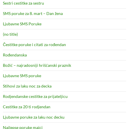
Sestri cestitke za sestru
SMS poruke za 8. mart – Dan žena
Ljubavne SMS Poruke
(no title)
Čestitke poruke i citati za rođendan
Rođendanska
Božić – najradosniji hrišćanski praznik
Ljubavne SMS poruke
Stihovi za laku noc za decka
Rodjendanske cestitke za prijateljicu
Cestitke za 20 ti rodjendan
Ljubavne poruke za laku noc decku
Najlepse poruke majci