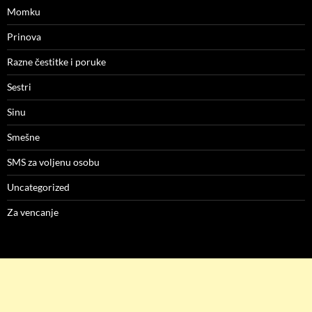
Momku
Prinova
Razne čestitke i poruke
Sestri
Sinu
Smešne
SMS za voljenu osobu
Uncategorized
Za vencanje