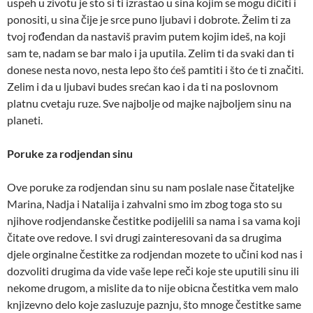
uspeh u zivotu je sto si ti izrastao u sina kojim se mogu dičiti i
ponositi, u sina čije je srce puno ljubavi i dobrote. Želim ti za
tvoj rođendan da nastaviš pravim putem kojim ideš, na koji
sam te, nadam se bar malo i ja uputila. Zelim ti da svaki dan ti
donese nesta novo, nesta lepo što ćeš pamtiti i što će ti značiti.
Zelim i da u ljubavi budes srećan kao i da ti na poslovnom
platnu cvetaju ruze. Sve najbolje od majke najboljem sinu na
planeti.
Poruke za rodjendan sinu
Ove poruke za rodjendan sinu su nam poslale nase čitateljke
Marina, Nadja i Natalija i zahvalni smo im zbog toga sto su
njihove rodjendanske čestitke podijelili sa nama i sa vama koji
čitate ove redove. I svi drugi zainteresovani da sa drugima
djele orginalne čestitke za rodjendan mozete to učini kod nas i
dozvoliti drugima da vide vaše lepe reči koje ste uputili sinu ili
nekome drugom, a mislite da to nije obicna čestitka vem malo
knjizevno delo koje zasluzuje paznju, što mnoge čestitke same