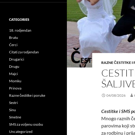
CATEGORIES
18. rodjendan
Bratu
Ćerci
Citati za rodjendan
Drugarici
RAZNE ČESTITKE I
Drugu
CESTI
Majci
ŠALJIV
Momku
Prinova
Razne čestitke i poruke
04/08/2026
Sestri
Sinu
Cestitke i SMS po
Smešne
Mnogo raznih čes
SMS za voljenu osobu
parovima koji st
Uncategorized
za rodbinu i prija