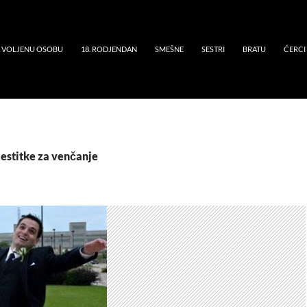
A VOLJENU OSOBU
18. RODJENDAN
SMEŠNE
SESTRI
BRATU
ĆERCI
Čestitke za venčanje