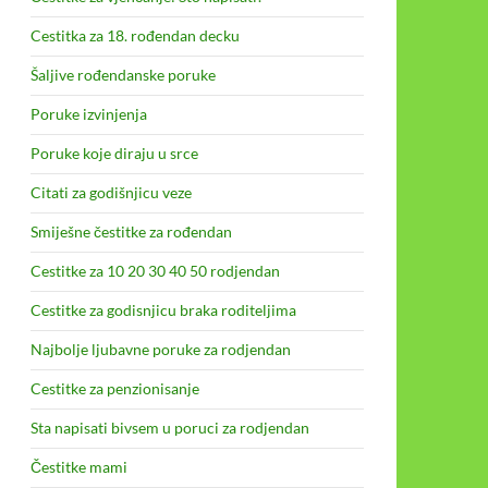
Cestitka za 18. rođendan decku
Šaljive rođendanske poruke
Poruke izvinjenja
Poruke koje diraju u srce
Citati za godišnjicu veze
Smiješne čestitke za rođendan
Cestitke za 10 20 30 40 50 rodjendan
Cestitke za godisnjicu braka roditeljima
Najbolje ljubavne poruke za rodjendan
Cestitke za penzionisanje
Sta napisati bivsem u poruci za rodjendan
Čestitke mami