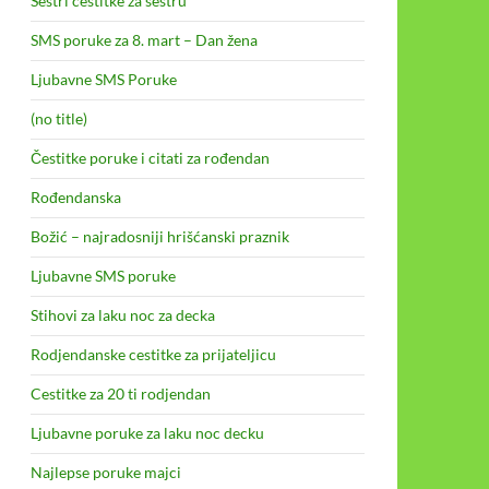
Sestri cestitke za sestru
SMS poruke za 8. mart – Dan žena
Ljubavne SMS Poruke
(no title)
Čestitke poruke i citati za rođendan
Rođendanska
Božić – najradosniji hrišćanski praznik
Ljubavne SMS poruke
Stihovi za laku noc za decka
Rodjendanske cestitke za prijateljicu
Cestitke za 20 ti rodjendan
Ljubavne poruke za laku noc decku
Najlepse poruke majci