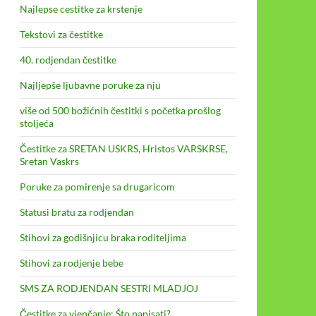
Najlepse cestitke za krstenje
Tekstovi za čestitke
40. rodjendan čestitke
Najljepše ljubavne poruke za nju
više od 500 božićnih čestitki s početka prošlog
stoljeća
Čestitke za SRETAN USKRS, Hristos VARSKRSE,
Sretan Vaskrs
Poruke za pomirenje sa drugaricom
Statusi bratu za rodjendan
Stihovi za godišnjicu braka roditeljima
Stihovi za rodjenje bebe
SMS ZA RODJENDAN SESTRI MLADJOJ
Čestitke za vjenčanje: Što napisati?