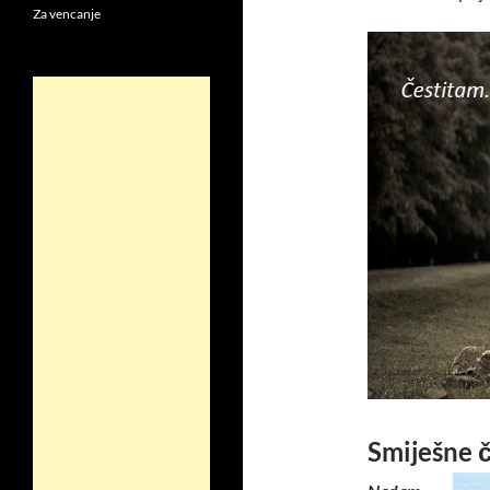
Za vencanje
Smiješne č