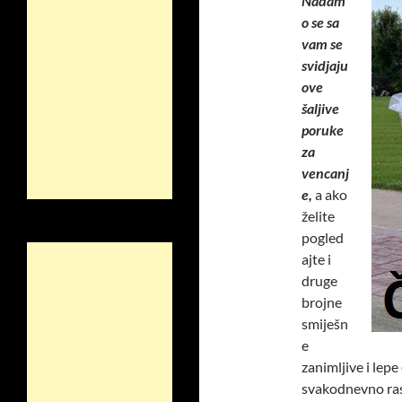
Nadam
o se sa
vam se
svidjaju
ove
šaljive
poruke
za
vencanj
e,
a ako
želite
pogled
ajte i
druge
brojne
smiješn
e
zanimljive i lepe
svakodnevno rast