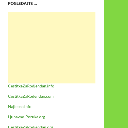
POGLEDAJTE …
CestitkeZaRodjendan.info
CestitkaZaRodendan.com
Najlepse.info
Ljubavne-Poruke.org
CestitkeZaRodjendan.org