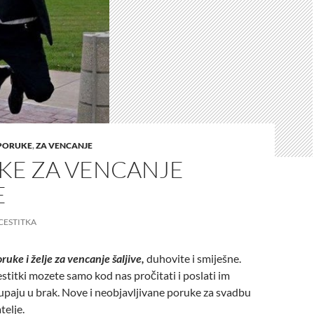
 PORUKE
,
ZA VENCANJE
TKE ZA VENCANJE
E
CESTITKA
ruke i želje za vencanje šaljive,
duhovite i smiješne.
titki mozete samo kod nas pročitati i poslati im
upaju u brak. Nove i neobjavljivane poruke za svadbu
telje.