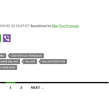
2014-05-22 15:47:57. Republished by
Blog Post Promoter
W
Vi
h
b
at
er
DBU
ČESTITKE ZA VENČANJE
s
CANJE ŠALJIVE
ŠALJIVE
ŠALJIVE ČESTITKE
A
A VENCANJE
p
p
1
2
NEXT →