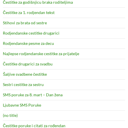
Čestitke za godišnjicu braka roditeljima
Čestitke za 1. rodjendan tekst
Stihovi za brata od sestre
Rodjendanske cestitke drugarici
Rodjendanske pesme za decu
Najlepse rodjendanske cestitke za prijatelje
Čestitke drugarici za svadbu
Šaljive svadbene čestitke
Sestri cestitke za sestru
SMS poruke za 8. mart – Dan žena
Ljubavne SMS Poruke
(no title)
Čestitke poruke i citati za rođendan