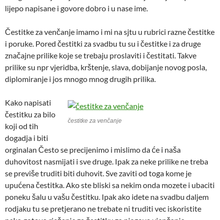
lijepo napisane i govore dobro i u nase ime.
Čestitke za venčanje imamo i mi na sjtu u rubrici razne čestitke
i poruke. Pored čestitki za svadbu tu su i čestitke i za druge
značajne prilike koje se trebaju proslaviti i čestitati. Takve
prilike su npr vjeridba, krštenje, slava, dobijanje novog posla,
diplomiranje i jos mnogo mnog drugih prilika.
Kako napisati
čestitku za bilo
čestitke za venčanje
koji od tih
dogadja i biti
orginalan Često se precijenimo i mislimo da će i naša
duhovitost nasmijati i sve druge. Ipak za neke prilike ne treba
se previše truditi biti duhovit. Sve zaviti od toga kome je
upućena čestitka. Ako ste bliski sa nekim onda mozete i ubaciti
poneku šalu u vašu čestitku. Ipak ako idete na svadbu daljem
rodjaku tu se pretjerano ne trebate ni truditi vec iskoristite