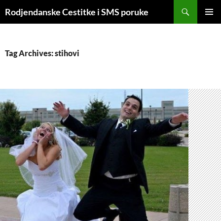
Skip
Search
Rodjendanske Cestitke i SMS poruke
to
PRIMAR
content
MENU
Tag Archives: stihovi