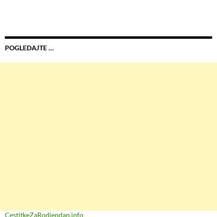
POGLEDAJTE …
CestitkeZaRodjendan.info