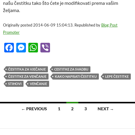
našu čestitku tako što ćete je modifikovati prema vašim
željama.
Originally posted 2014-06-09 15:04:13. Republished by
Blog Post
Promoter
F
M
W
Vi
ac
es
h
b
e
se
at
er
ČESTITKA ZA VJEČANJE
CESTITKE ZA SVADBU
b
n
s
ČESTITKE ZA VENČANJE
KAKO NAPISATI ČESTITKU
LEPE ČESTITKE
o
g
A
STIHOVI
VENČANJE
o
er
p
k
p
Posts
← PREVIOUS
1
2
3
NEXT →
navigation