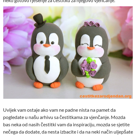
neko gotovo rješenje za čestitku za njegovo vjenčanje.
Uvijek vam ostaje ako vam ne padne nista na pamet da
pogledate u našu arhivu sa čestitkama za vjenčanje. Mozda
bas neka od nasih čestitki vam da inspiraciju, mozda se sjetite
nečega da dodate, da nesta izbacite i da na neki način uljepšate