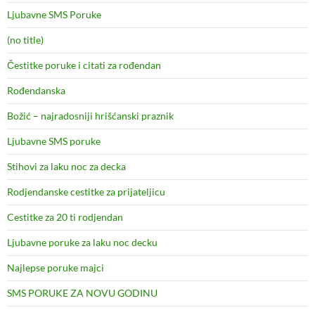
Ljubavne SMS Poruke
(no title)
Čestitke poruke i citati za rođendan
Rođendanska
Božić – najradosniji hrišćanski praznik
Ljubavne SMS poruke
Stihovi za laku noc za decka
Rodjendanske cestitke za prijateljicu
Cestitke za 20 ti rodjendan
Ljubavne poruke za laku noc decku
Najlepse poruke majci
SMS PORUKE ZA NOVU GODINU