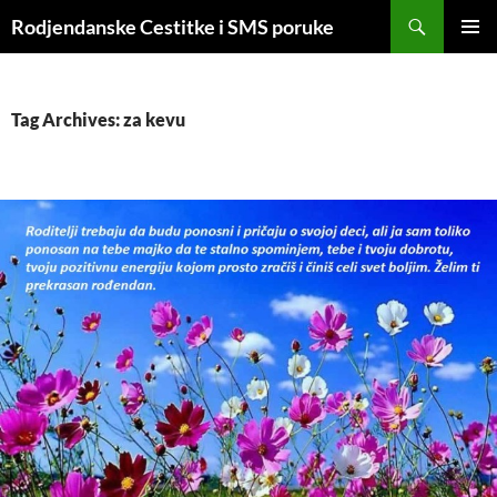
Skip
Search
Rodjendanske Cestitke i SMS poruke
to
PRIMAR
content
MENU
Tag Archives: za kevu