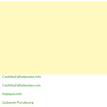
CestitkeZaRodjendan.info
CestitkaZaRodendan.com
Najlepse.info
Ljubavne-Poruke.org