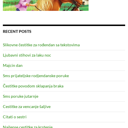
RECENT POSTS
Slikovne čestitke za rođendan sa tekstovima
Ljubavni stihovi za laku noc
Majcin dan
Sms prijateljske rodjendanske poruke
Čestitke povodom sklapanja braka
Sms poruke jutarnje
Cestitke za vencanje šaljive
Citati o sestri
Najlepse cestitke za krstenje