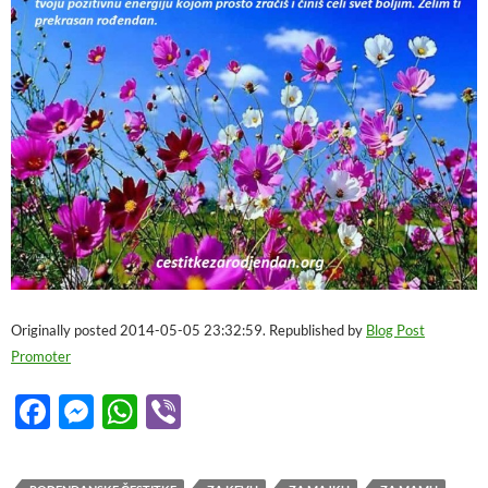
Originally posted 2014-05-05 23:32:59. Republished by
Blog Post
Promoter
F
M
W
Vi
ac
es
h
b
e
se
at
er