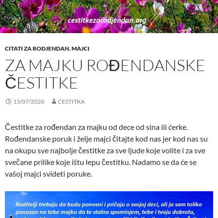
CITATI ZA RODJENDAN
,
MAJCI
ZA MAJKU ROĐENDANSKE
ČESTITKE
13/07/2026
CESTITKA
Čestitke za rođendan za majku od dece od sina ili ćerke.
Rođendanske poruk i želje majci čitajte kod nas jer kod nas su
na okupu sve najbolje čestitke za sve ljude koje volite i za sve
svečane prilike koje ištu lepu čestitku. Nadamo se da će se
vašoj majci svideti poruke.