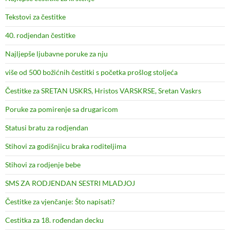
Tekstovi za čestitke
40. rodjendan čestitke
Najljepše ljubavne poruke za nju
više od 500 božićnih čestitki s početka prošlog stoljeća
Čestitke za SRETAN USKRS, Hristos VARSKRSE, Sretan Vaskrs
Poruke za pomirenje sa drugaricom
Statusi bratu za rodjendan
Stihovi za godišnjicu braka roditeljima
Stihovi za rodjenje bebe
SMS ZA RODJENDAN SESTRI MLADJOJ
Čestitke za vjenčanje: Što napisati?
Cestitka za 18. rođendan decku