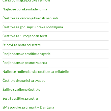
Cerki od majke poruke i stihovi
Najlepse poruke mladencima
Čestitke za venčanje kako ih napisati
Čestitke za godišnjicu braka roditeljima
Čestitke za 1. rodjendan tekst
Stihovi za brata od sestre
Rodjendanske cestitke drugarici
Rodjendanske pesme za decu
Najlepse rodjendanske cestitke za prijatelje
Čestitke drugarici za svadbu
Šaljive svadbene čestitke
Sestri cestitke za sestru
SMS poruke za 8. mart – Dan žena